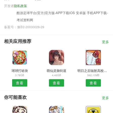
开发者
隐私政策
酷游足球平台(官方)官方版-APP下载IOS 安卓版 手机APP下载-
考试资料网
备案号：豫B2-20030028-29
相关应用推荐
更多
球球打砖块
萌仙灵御剑道
明日之后辐射高校第四季版本
3.78GB
4.46GB
562.10MB
查看
查看
查看
你可能喜欢
更多