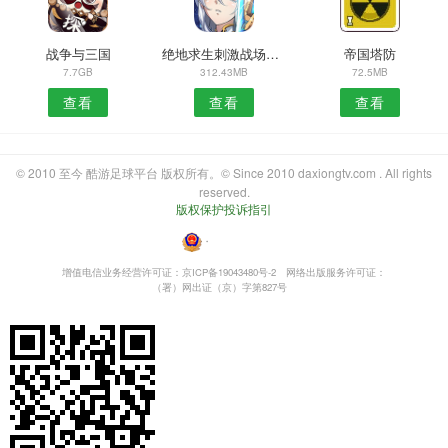
战争与三国
绝地求生刺激战场百度手机版
帝国塔防
7.7GB
312.43MB
72.5MB
查看
查看
查看
© 2010 至今 酷游足球平台 版权所有。© Since 2010 daxiongtv.com . All rights
reserved.
版权保护投诉指引
・
增值电信业务经营许可证：京ICP备19043480号-2
网络出版服务许可证：
（署）网出证（京）字第827号