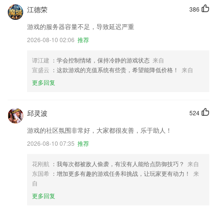
江德荣
386
游戏的服务器容量不足，导致延迟严重
2026-08-10 02:06
推荐
谭江建
：学会控制情绪，保持冷静的游戏状态
来自
宣盛云
：这款游戏的充值系统有些贵，希望能降低价格！
来自
更多回复
邱灵波
524
游戏的社区氛围非常好，大家都很友善，乐于助人！
2026-08-10 07:35
推荐
花刚航
：我每次都被敌人偷袭，有没有人能给点防御技巧？
来自
东国希
：增加更多有趣的游戏任务和挑战，让玩家更有动力！
来
自
更多回复