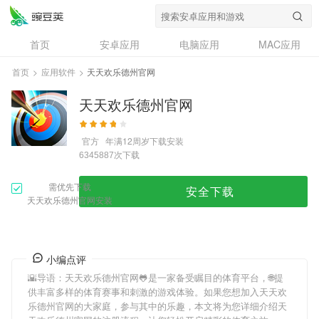
首页
安卓应用
电脑应用
MAC应用
资讯
专题
设计奖
创意应用
首页
>
应用软件
>
天天欢乐德州官网
问答
天天欢乐德州官网
官方
年满12周岁
下载安装
次下载
6345887
需优先下载
安全下载
天天欢乐德州官网安装
小编点评
🌇导语：
天天欢乐德州官网
🐸是一家备受瞩目的体育平台，🌐提
供丰富多样的体育赛事和刺激的游戏体验。如果您想加入
天天欢
乐德州官网
的大家庭，参与其中的乐趣，本文将为您详细介绍
天