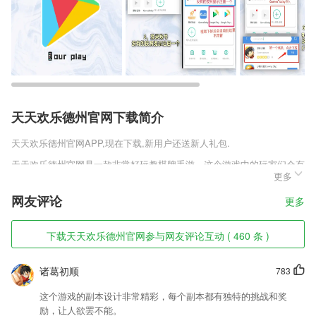
天天欢乐德州官网下载简介
天天欢乐德州官网
APP,现在下载,新用户还送新人礼包.
天天欢乐德州官网是一款非常好玩趣棋牌手游，这个游戏中的玩家们会有
更多
丰富的玩法和趣味的活动，每次都会给玩家们不同的奖励和礼包，皇棋牌
娱乐中还有丰富的赛事体验，这里会有众多的高手在这里展开竞技，体验
网友评论
更多
着独特的休闲竞技趣味，和众多的棋牌爱好者们一起竞技。
天天欢乐德州官网软件特色
下载天天欢乐德州官网参与网友评论互动 ( 460 条 )
1,【广泛】涵盖所有2265民用车牌号
诸葛初顺
783
2,直接在手机上一键加速，加速手机实用效率，提高手机运行速度。
3,【树立品牌】医生可以提升个人知名度,积累患者的口碑并吸引2265患
这个游戏的副本设计非常精彩，每个副本都有独特的挑战和奖
者粉丝,提高自己的收入
励，让人欲罢不能。