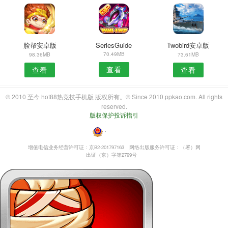
脸帮安卓版
SeriesGuide
Twobird安卓版
70.49MB
98.36MB
73.61MB
查看
查看
查看
© 2010 至今 hot88热竞技手机版 版权所有。© Since 2010 ppkao.com. All rights
reserved.
版权保护投诉指引
・
增值电信业务经营许可证：京B2-201797163
网络出版服务许可证：（署）网
出证（京）字第2799号