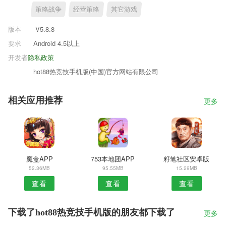
策略战争
经营策略
其它游戏
版本
V5.8.8
要求
Android 4.5以上
开发者
隐私政策
hot88热竞技手机版(中国)官方网站有限公司
相关应用推荐
更多
魔盒APP
753本地团APP
籽笔社区安卓版
52.36MB
95.55MB
15.29MB
查看
查看
查看
下载了hot88热竞技手机版的朋友都下载了
更多