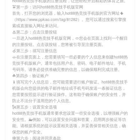
hot88热竞技手机版
的注册流程，让您轻松开启精彩的体育之旅。
🚖第一步：访问hot88热竞技手机版官网
首先，打开您的浏览器，输入
hot88热竞技手机版
的官方网址🌵
（https://www.ppkao.com/tag/81282）。您可以通过搜索引擎搜
索或直接输入网址来访问。
♨第二步：点击注册按钮
一旦进入
hot88热竞技手机版
官网，🥙您会在页面上找到一个醒目
的注册按钮。点击该按钮，您将被引导至注册页面。
🍏第三步：填写注册信息
🥗在注册页面上，您需要填写一些必要的个人信息来创建
hot88热
竞技手机版
账户。通常包括用户名、密码、电子邮件地址、手机
号码等。请务必提供准确完整的信息，以确保顺利完成注册。
☘第四步：验证账户
📱填写完个人信息后，您可能需要进行账户验证。
hot88热竞技手
机版
会向您提供的电子邮件地址或手机号码发送一条验证信息，
您需要按照提示进行验证操作。这有助于确保账户的安全性，并
防止不法分子滥用您的个人信息。
🗽第五步：设置安全选项
hot88热竞技手机版
通常要求您设置一些安全选项，以增强账户的
安全性。🐳例如，可以设置安全问题和答案，启用两步验证等功
能。请根据系统的提示设置相关选项，并妥善保管相关信息，确
保您的账户安全。
🕸第六步：阅读并同意条款