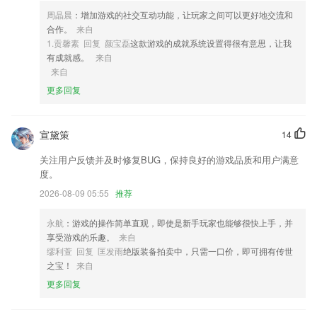
4,培训课程审核制度
周晶晨
：增加游戏的社交互动功能，让玩家之间可以更好地交流和
合作。
来自
5,个人文件共享：直接共享个人文件给内部其他成员，不需要授权，内部
1.贡馨素 回复 颜宝磊
这款游戏的成就系统设置得很有意思，让我
共享文件更自如。
有成就感。
来自
6,1优化数据更新问题。
来自
更多回复
彩猫购彩软件优势
1.覆盖银行业法律法规与综合能力，个人理财等全部科目的题库。
宣黛策
14
2.历年大学录取数据全面开放，登录即可轻松查询！
关注用户反馈并及时修复BUG，保持良好的游戏品质和用户满意
3.提高所有学生用户的禁毒意识，远离毒品，珍爱生命就是这个平台的核
度。
心宗旨。
2026-08-09 05:55
推荐
4.老师通过录屏软件、手写板等辅助工具在线创建、编辑课程内容
5.通过非常完善的机制内容建立了非常独特的安全教育模式，可以更好的
永航
：游戏的操作简单直观，即使是新手玩家也能够很快上手，并
来处理不同类型的企业安全培训任务，专属连接管理起来更加轻松，可以
享受游戏的乐趣。
来自
更好的进行进步。
缪利萱 回复 匡发雨
绝版装备拍卖中，只需一口价，即可拥有传世
之宝！
来自
6.所有单词都是支持语音播放读音的，不仅可以背诵单词，还可以明白单
词的读音；
更多回复
彩猫购彩更新了什么?