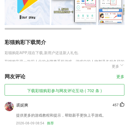
彩猫购彩下载简介
彩猫购彩
APP,现在下载,新用户还送新人礼包.
彩猫购彩是一款拟人化的卡牌类手机游戏，游戏中的人物都是各种各样的
更多
食物，给玩家带来了更多新鲜的体验。民以食为天，美味佳肴化身食魂，
中华美食尽皆有灵。游戏中我们可以看到平时见到的各种美食化成各式各
网友评论
更多
样的任人物形象，了解他们肩负的任务并帮助他们完成任务，守护食之
魂。
下载彩猫购彩参与网友评论互动 ( 702 条 )
彩猫购彩软件特色
1,自主学习引擎、学习管理系统
裘妮爽
457
2,非常适合办公中用到的工具，可以把你扫描的地方转换成文字。
提供更多的游戏教程和提示，帮助新手更快上手游戏。
3,针对最全的拼课服务及时的知晓，你可以更好的在线了解不同课程带来
2026-08-09 08:54
推荐
的轻松;