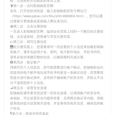
程，让您轻松开启精彩的体育之旅。
🦞第一步：访问彩猫购彩官网
首先，打开您的浏览器，输入
彩猫购彩
的官方网址🕒
（https://www.ppkao.com/tiku/shiti/4660804.html）。您可以通
过搜索引擎搜索或直接输入网址来访问。
🧁第二步：点击注册按钮
一旦进入
彩猫购彩
官网，💻您会在页面上找到一个醒目的注册按
钮。点击该按钮，您将被引导至注册页面。
🌮第三步：填写注册信息
🌉在注册页面上，您需要填写一些必要的个人信息来创建
彩猫购
彩
账户。通常包括用户名、密码、电子邮件地址、手机号码等。
请务必提供准确完整的信息，以确保顺利完成注册。
🏩第四步：验证账户
📺填写完个人信息后，您可能需要进行账户验证。
彩猫购彩
会向
您提供的电子邮件地址或手机号码发送一条验证信息，您需要按
照提示进行验证操作。这有助于确保账户的安全性，并防止不法
分子滥用您的个人信息。
🦂第五步：设置安全选项
彩猫购彩
通常要求您设置一些安全选项，以增强账户的安全性。
🥞例如，可以设置安全问题和答案，启用两步验证等功能。请根
据系统的提示设置相关选项，并妥善保管相关信息，确保您的账
户安全。
🎙第六步：阅读并同意条款