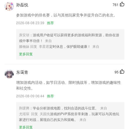
小游戏新上线，快来畅玩游戏吧
孙磊悦
761
附件网盘中的图片支持连续查看
参加游戏中的排名赛，以与其他玩家竞争并提升自己的名次。
优化企业版本密友圈只能企业管理员修改本企业人员策略，控制员工浏览
2026-08-08 23:39
推荐
加密文件和解密文件权限
庾安琰
：游戏用户收徒可以获得更多的游戏福利和资源，助你在游
修改若干已知bug
戏中事半功倍！
来自
制作模板一波更新；
滕楠妹 回复 李星君
定时休息，保护眼睛健康！
来自
优化倒班闹钟的灵活贪睡功能；
更多回复
联系我们
以上就是彩猫购彩的介绍，如果您喜欢这款软件，您可以到应用商店进行
东霭青
95
打分评论，说出您的使用经历，以帮助我们更好的对产品进行优化修改。
增加游戏内活动，如节日活动、限时挑战等，增加游戏的趣味性
和社交性。
2026-08-09 06:44
推荐
荆瑗腾
：学会分析游戏地图，找到合适的战斗位置。
来自
尤瑶琛 回复 关园先
游戏的PVP系统非常刺激，玩家可以与其他玩
家进行对战，展现自己的实力和策略。
来自
更多回复