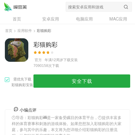
首页
安卓应用
电脑应用
MAC应用
资讯
专题
设计奖
创意应用
首页
>
应用软件
>
彩猫购彩
问答
彩猫购彩
官方
年满12周岁
下载安装
次下载
7090158
需优先下载
安全下载
彩猫购彩安装
小编点评
🕓导语：
彩猫购彩
🚎是一家备受瞩目的体育平台，🕚提供丰富多
样的体育赛事和刺激的游戏体验。如果您想加入
彩猫购彩
的大家
庭，参与其中的乐趣，本文将为您详细介绍
彩猫购彩
的注册流