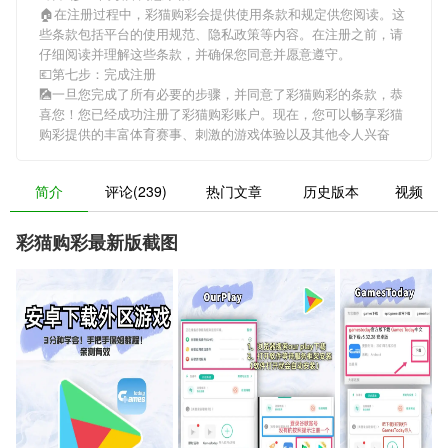
🏠在注册过程中，
彩猫购彩
会提供使用条款和规定供您阅读。这
些条款包括平台的使用规范、隐私政策等内容。在注册之前，请
仔细阅读并理解这些条款，并确保您同意并愿意遵守。
💶第七步：完成注册
🎑一旦您完成了所有必要的步骤，并同意了
彩猫购彩
的条款，恭
喜您！您已经成功注册了彩猫购彩账户。现在，您可以畅享
彩猫
购彩
提供的丰富体育赛事、刺激的游戏体验以及其他令人兴奋
简介
评论(239)
热门文章
历史版本
视频
彩猫购彩最新版截图