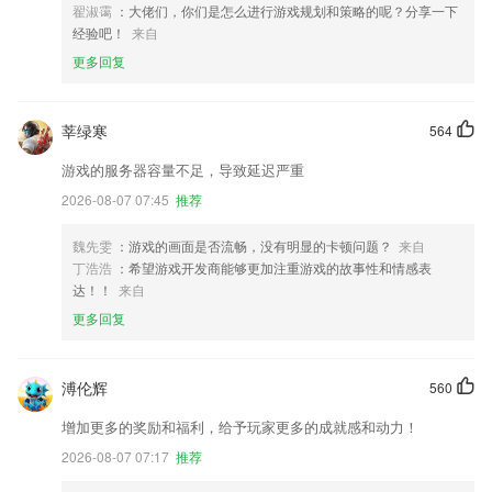
翟淑霭
：大佬们，你们是怎么进行游戏规划和策略的呢？分享一下
经验吧！
来自
更多回复
莘绿寒
564
游戏的服务器容量不足，导致延迟严重
2026-08-07 07:45
推荐
魏先雯
：游戏的画面是否流畅，没有明显的卡顿问题？
来自
丁浩浩
：希望游戏开发商能够更加注重游戏的故事性和情感表
达！！
来自
更多回复
溥伦辉
560
增加更多的奖励和福利，给予玩家更多的成就感和动力！
2026-08-07 07:17
推荐