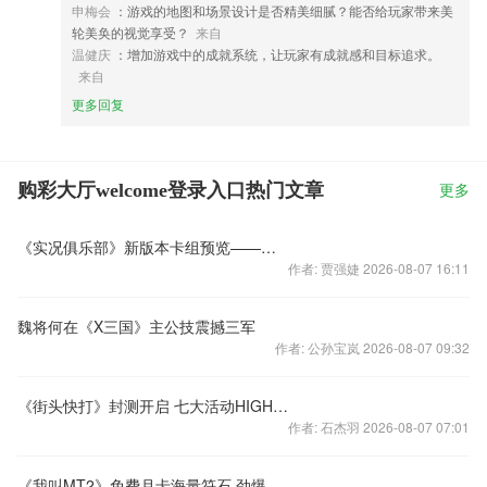
申梅会
：游戏的地图和场景设计是否精美细腻？能否给玩家带来美
轮美奂的视觉享受？
来自
温健庆
：增加游戏中的成就系统，让玩家有成就感和目标追求。
来自
更多回复
购彩大厅welcome登录入口热门文章
更多
《实况俱乐部》新版本卡组预览——老将的绝唱
作者: 贾强婕 2026-08-07 16:11
魏将何在《X三国》主公技震撼三军
作者: 公孙宝岚 2026-08-07 09:32
《街头快打》封测开启 七大活动HIGH到翻
作者: 石杰羽 2026-08-07 07:01
《我叫MT2》免费月卡海量符石 劲爆活动来袭