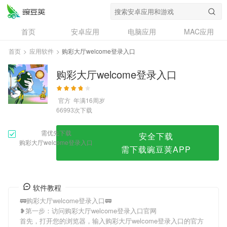
购彩大厅welcome登录入口
首页
安卓应用
电脑应用
MAC应用
资讯
专题
设计奖
创意应用
首页
>
应用软件
>
购彩大厅welcome登录入口
问答
购彩大厅welcome登录入口
官方
年满16周岁
次下载
66993
需优先下载
安全下载
购彩大厅welcome登录入口
需下载豌豆荚APP
软件教程
🚃购彩大厅welcome登录入口🚃
❥第一步：访问购彩大厅welcome登录入口官网
首先，打开您的浏览器，输入购彩大厅welcome登录入口的官方