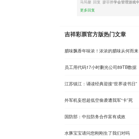
马筠馨 回复 廖菲骅
学会管理游戏
更多回复
吉祥彩票官方版热门文章
腊味飘香年味浓！浓浓的腊味从何而来
员工用代码17小时删光公司89TB数据
江苏镇江：诵读经典迎接“世界读书日”
外军机妄想超低空偷袭遭我军“卡”死
国防部：中拉防务合作富有成效
水豚宝宝请问您刚刚生了我们对吗