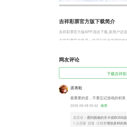
吉祥彩票官方版下载简介
吉祥彩票官方版
APP,现在下载,新用户还
吉祥彩票官方版是一款可以打金提现的超
回收迅速，提现超多爱不释手的红包奖励
在就来下载吧。
网友评论
吉祥彩票官方版软件特色
1,经得起风雨的洗礼，轻松应对复杂环境，
下载吉祥彩票
2,参与网友讨论，热辣点评更精彩；
3,提供了权威专家视频直播、海量医界
裘勇毅
务。
最重要的是，不要忘记游戏的初衷
4,实时掌握账户的结算管理方式，实时管
2026-08-08 05:42
推荐
5,精准的推广服务，数据系统的综合软件
昌宜珍
：遇到困难的关卡或BOSS
6,让弱视训练变的更有吸引力，提高孩子
1.云莎家 回复 汪程青
增加多样的角
吉祥彩票官方版软件优势