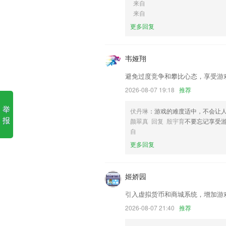
来自
来自
1.独家少儿语言行为大数据突破30亿+条
更多回复
2.而作为创始团队的我们，甚至留学过
时间，而我们在想，如果有这么一个软件
韦娅翔
3.紧贴教材，配合学校老师，推出“科目
4.历年大学录取数据全面开放，登录即可
避免过度竞争和攀比心态，享受游
5.大数据整理广大网友易错题，同时根据
2026-08-07 19:18
推荐
6.轻松开启线上的教学吧，各种不同的学
举
伏丹琳
：游戏的难度适中，不会让
吉祥彩票官方版更新了什么?
报
颜翠真 回复 殷宇育
不要忘记享受
自
智能美颜证件照制作全新发布
更多回复
新增图片中心
修正一些小问题
姬娇园
社区发帖功能优化，参与话题互动，更多
引入虚拟货币和商城系统，增加游
新增发布预售分期发货商品功能；
2026-08-07 21:40
推荐
新年风格的「卡点视频」「AI背景」「态