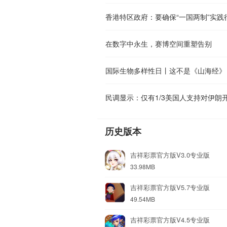
在数字中永生，赛博空间重塑告别
国际生物多样性日丨这不是《山海经》
民调显示：仅有1/3美国人支持对伊朗
历史版本
吉祥彩票官方版V3.0专业版
33.98MB
吉祥彩票官方版V5.7专业版
49.54MB
吉祥彩票官方版V4.5专业版