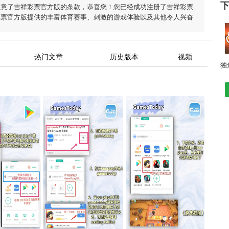
同意了
吉祥彩票官方版
的条款，恭喜您！您已经成功注册了吉祥彩票
彩票官方版
提供的丰富体育赛事、刺激的游戏体验以及其他令人兴奋
热门文章
历史版本
视频