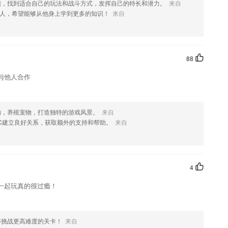
能，找到适合自己的玩法和战斗方式，发挥自己的特长和潜力。
来自
喜欢这款软件，您可以到应用商店进行打分评论，说出您的使用经历，
人，希望能够从他身上学到更多的知识！
来自
88
与他人合作
物，养殖宠物，打造独特的游戏风景。
来自
C建立良好关系，获取额外的支持和帮助。
来自
4
一起玩真的很过瘾！
够挑战更高难度的关卡！
来自