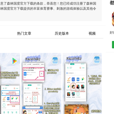
同意了
森林国度官方下载
的条款，恭喜您！您已经成功注册了森林国
森林国度官方下载
提供的丰富体育赛事、刺激的游戏体验以及其他令
热门文章
历史版本
视频