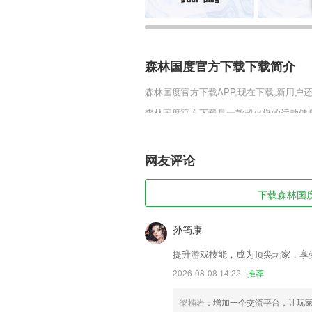
森林国度官方下载下载简介
森林国度官方下载
APP,现在下载,新用户
森林国度官方下载是一款超火爆的运动健
动。全新国行版本上线，本次带来付费版
味体验，来一场酣畅淋漓的游戏吧。
网友评论
森林国度官方下载软件特色
1,内置25个美图秀秀精选的lomo和可爱
下载森林国度
2,随时问，随时答，有问必答，提高学习
3,体育赛事，内涵段子；
孙筠康
4,「多种服务」出租车、专车、快车，满
提升游戏技能，成为顶尖玩家，享
5,随机测试
2026-08-08 14:22
推荐
6,在使用过程中，您还可以根据关键字搜
梁楠岩
：增加一个交流平台，让玩
森林国度官方下载软件优势