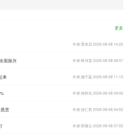
更多
作者:霍杰启 2026-08-08 14:22
全面振兴
作者:终河莲 2026-08-08 08:07
起来
作者:施宁蕊 2026-08-08 11:15
%
作者:禄胜先 2026-08-08 09:06
布悬赏
作者:连仁哲 2026-08-08 04:52
行
作者:郭璐云 2026-08-08 07:02