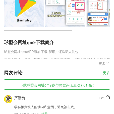
球盟会网址qm9下载简介
球盟会网址qm9
APP,现在下载,新用户还送新人礼包.
球盟会网址qm9是一款极为有意思的竞速游戏，你将会来到十万里的高空
更多
之中，享受那种前无仅有的快乐，在这个盘山旋转的空中车道上面，你可
以尽情去进行飞驰，不需要去担心任何复杂的情况，在这里你的速度达到
网友评论
更多
最极限即可，享受那种快感。
球盟会网址qm9软件特色
下载球盟会网址qm9参与网友评论互动 ( 61 条 )
1,库存状况查看、统计库存可售金额、成本金额。每一笔业务都有出入库
记录，详细记录每一条库存变动明细。
严勤韵
221
2,畅享手机便捷服务提供在店点餐、外卖送餐等多种智能服务!
学会预判敌人的动向和意图，避免被击败。
3,界面简单，操作方便，打开手机即可快速匹配家里的空调、电视，让您
2026-08-07 16:00
推荐