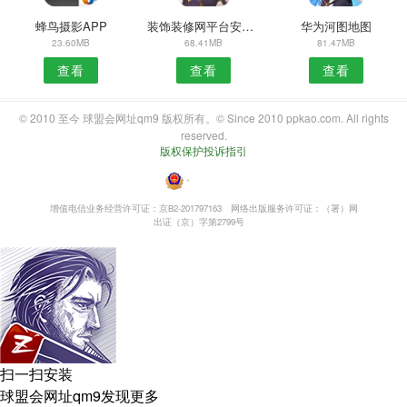
蜂鸟摄影APP
装饰装修网平台安卓版
华为河图地图
23.60MB
68.41MB
81.47MB
查看
查看
查看
© 2010 至今 球盟会网址qm9 版权所有。© Since 2010 ppkao.com. All rights
reserved.
版权保护投诉指引
・
增值电信业务经营许可证：京B2-201797163
网络出版服务许可证：（署）网
出证（京）字第2799号
扫一扫安装
球盟会网址qm9发现更多