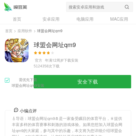
首页
安卓应用
电脑应用
MAC应用
资讯
专题
设计奖
创意应用
首页
>
应用软件
>
球盟会网址qm9
问答
球盟会网址qm9
官方
年满12周岁
下载安装
次下载
5124358
需优先下载
安全下载
球盟会网址qm9安装
小编点评
🎸导语：
球盟会网址qm9
🧂是一家备受瞩目的体育平台，🎇提供
丰富多样的体育赛事和刺激的游戏体验。如果您想加入
球盟会网
址qm9
的大家庭，参与其中的乐趣，本文将为您详细介绍
球盟会