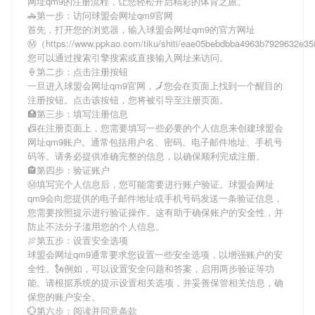
网址qm9
的注册流程，让您轻松开启精彩的体育之旅。
🚓第一步：访问球盟会网址qm9官网
首先，打开您的浏览器，输入
球盟会网址qm9
的官方网址
Ⓜ（https://www.ppkao.com/tiku/shiti/eae05bebdbba4963b7929632e
您可以通过搜索引擎搜索或直接输入网址来访问。
🍦第二步：点击注册按钮
一旦进入
球盟会网址qm9
官网，🗾您会在页面上找到一个醒目的
注册按钮。点击该按钮，您将被引导至注册页面。
🏥第三步：填写注册信息
📠在注册页面上，您需要填写一些必要的个人信息来创建
球盟会
网址qm9
账户。通常包括用户名、密码、电子邮件地址、手机号
码等。请务必提供准确完整的信息，以确保顺利完成注册。
🏤第四步：验证账户
Ⓜ填写完个人信息后，您可能需要进行账户验证。
球盟会网址
qm9
会向您提供的电子邮件地址或手机号码发送一条验证信息，
您需要按照提示进行验证操作。这有助于确保账户的安全性，并
防止不法分子滥用您的个人信息。
🍖第五步：设置安全选项
球盟会网址qm9
通常要求您设置一些安全选项，以增强账户的安
全性。🗽例如，可以设置安全问题和答案，启用两步验证等功
能。请根据系统的提示设置相关选项，并妥善保管相关信息，确
保您的账户安全。
💮第六步：阅读并同意条款