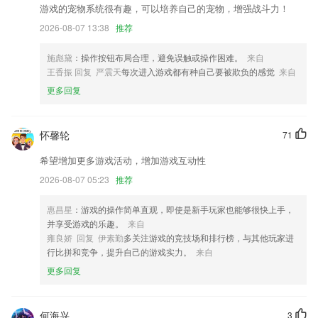
游戏的宠物系统很有趣，可以培养自己的宠物，增强战斗力！
我们优化了多项细节，希望为您提供更好的使用体验！
2026-08-07 13:38
推荐
更换SLL证书
施彪黛
：操作按钮布局合理，避免误触或操作困难。
来自
增加盖章时用印文件与摄像头之间的距离检测；
王香振 回复 严震天
每次进入游戏都有种自己要被欺负的感觉
来自
以上就是Kaiyun体育网页版下载官网的介绍，如果您喜欢这款软件，您
更多回复
可以到应用商店进行打分评论，说出您的使用经历，以帮助我们更好的对
产品进行优化修改。
新增重庆安全模块
怀馨轮
71
联系我们
希望增加更多游戏活动，增加游戏互动性
以上就是球盟会网址qm9的介绍，如果您喜欢这款软件，您可以到应用商
2026-08-07 05:23
推荐
店进行打分评论，说出您的使用经历，以帮助我们更好的对产品进行优化
修改。
惠昌星
：游戏的操作简单直观，即使是新手玩家也能够很快上手，
并享受游戏的乐趣。
来自
雍良娇 回复 伊素勤
多关注游戏的竞技场和排行榜，与其他玩家进
行比拼和竞争，提升自己的游戏实力。
来自
更多回复
何海兴
3