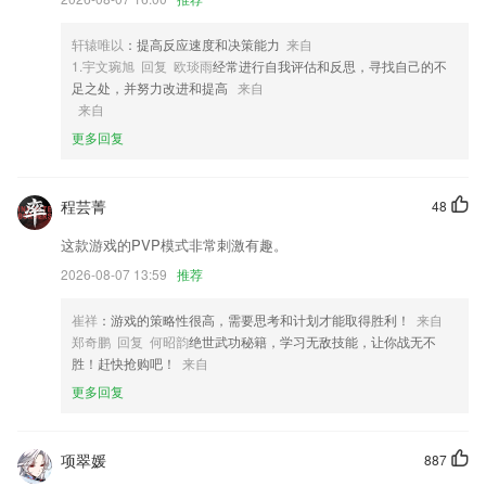
体会到真正的方便。
4,使用智慧仓储司机版app!
轩辕唯以
：提高反应速度和决策能力
来自
1.宇文琬旭 回复 欧琰雨
经常进行自我评估和反思，寻找自己的不
5,bye、ftp、ftpcount、ftpshut、ftpwho、ncftp 等等。
足之处，并努力改进和提高
来自
6,【语音通过云计算快速成稿】
来自
更多回复
球盟会网址qm9软件优势
1.·定期更新落地实操课程，以直播、音频、视频、图文的形式呈现，为
家庭提供系统的解决方案，助力孩子自动自发、独立正向成长。
程芸菁
48
2.帮孩子从小培养抽象思维、分解思维、归纳思维、算法思维、评估思维
这款游戏的PVP模式非常刺激有趣。
在内的五大计算思维能力。
2026-08-07 13:59
推荐
3.精选专题：课程、视频、作品等分类推荐，不一样的创意策划，一样的
不同凡想。
崔祥
：游戏的策略性很高，需要思考和计划才能取得胜利！
来自
郑奇鹏 回复 何昭韵
绝世武功秘籍，学习无敌技能，让你战无不
4.画面看起来也是很卡通的，尤其是特别适合儿童的使用。
胜！赶快抢购吧！
来自
5.笔记记录，各种笔记素材都可以直接记录，随时都可以去查看。
更多回复
6.主题丰厚，模拟邮局、摄影棚、化妆间、牧场、游乐园等十余种场景。
球盟会网址qm9更新了什么?
项翠媛
887
修复部分用户偶发会提示账号在其他地方登录的问题