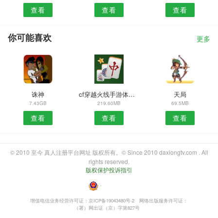
查看
查看
查看
你可能喜欢
更多
诛神
cf穿越火线手游体验服
天局
7.43GB
219.60MB
69.5MB
查看
查看
查看
© 2010 至今 真人注册平台网址 版权所有。© Since 2010 daxiongtv.com . All
rights reserved.
版权保护投诉指引
・
增值电信业务经营许可证：京ICP备19043480号-2
网络出版服务许可证：
（署）网出证（京）字第827号