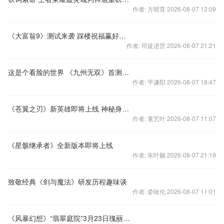
作者: 方晴育 2026-08-07 12:09
《大富翁9》测试来袭 踩楼祝福赢好礼！
作者: 司徒进罡 2026-08-07 21:21
这是个看脸的世界 《九州无双》首测趣味数据大曝光
作者: 平谦阳 2026-08-07 18:47
《苍翼之刃》新英雄即将上线 神秘身份引玩家猜想
作者: 童艺叶 2026-08-07 11:07
《星骸继承者》全新版本即将上线
作者: 朱叶颖 2026-08-07 21:19
致敬经典《剑与魔法》研发历程趣味谈
作者: 娄咏伦 2026-08-07 11:01
《风暴幻想》“翡翠庭院”3月23日瑰丽开启