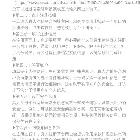
（https://www.ppkao.com/tiku/shiti/f4f0ee7495d54b29924a5640ed3a
您可以通过搜索引擎搜索或直接输入网址来访问。
❥第二步：点击注册按钮
一旦进入真人注册平台网址官网，您会在页面上找到一个醒目的
注册按钮。点击该按钮，您将被引导至注册页面。
❥第三步：填写注册信息
在注册页面上，您需要填写一些必要的个人信息来创建真人注册
平台网址账户。通常包括用户名、❥密码、❥电子邮件地址、❥
手机号码等。请务必提供准确完整的信息，以确保顺利完成注
册。
❥第四步：验证账户
填写完个人信息后，您可能需要进行账户验证。真人注册平台网
址会向您提供的电子邮件地址或手机号码发送一条验证信息，您
需要按照提示进行验证操作。这有助于确保账户的安全性，并防
止不法分子滥用您的个人信息。
❥第五步：设置安全选项
真人注册平台网址通常要求您设置一些安全选项，以增强账户的
安全性。例如，可以设置安全问题和答案，启用两步验证等功
能。请根据系统的提示设置相关选项，并妥善保管相关信息，确
保您的账户安全。
❥第六步：阅读并同意条款
在注册过程中，真人注册平台网址会提供使用条款和规定供您阅
读。这些条款包括平台的使用规范、❥隐私政策等内容。在注册