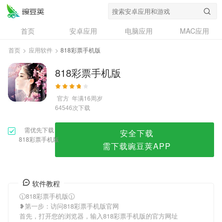
818彩票手机版
首页
安卓应用
电脑应用
MAC应用
资讯
专题
设计奖
创意应用
首页
>
应用软件
>
818彩票手机版
问答
818彩票手机版
官方
年满16周岁
次下载
64546
需优先下载
安全下载
818彩票手机版
需下载豌豆荚APP
软件教程
🕦818彩票手机版🕦
❥第一步：访问818彩票手机版官网
首先，打开您的浏览器，输入818彩票手机版的官方网址