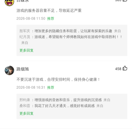
游戏的服务器容量不足，导致延迟严重
2026-08-08 11:50
推荐
殷军庆
：增加更多的隐藏任务和彩蛋，让玩家有探索的乐趣
来自
纪月茂
：游戏迷，希望能有个师傅教我如何在游戏中取得胜利！！
来自
更多回复
路烟旭
458
不要沉迷于游戏，合理安排时间，保持身心健康！
2026-08-08 16:31
推荐
邢钧康
：增强游戏的音效和音乐，提升游戏的沉浸感
来自
桑和霞
：我花了好几天才通关，感觉好有成就感
来自
更多回复