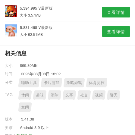
5.394.995 V最新版
查看详情
大小 3.57MB
5.831.468 V最新版
查看详情
大小 62.51MB
相关信息
大小
869.30MB
时间
2026年08月08日 18:02
分类
辅助工具
卡片游戏
策略游戏
体育竞技
TAG
休闲
趣味
消除
文字
社交
视频
聊天
空间
版本
3.41.38
要求
Android 8.9 以上