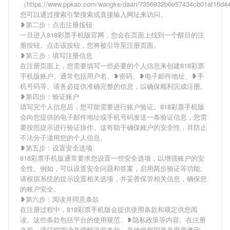
（https://www.ppkao.com/wangke/daan/7356932b0e57434cb01af16d
您可以通过搜索引擎搜索或直接输入网址来访问。
❥第二步：点击注册按钮
一旦进入818彩票手机版官网，您会在页面上找到一个醒目的注
册按钮。点击该按钮，您将被引导至注册页面。
❥第三步：填写注册信息
在注册页面上，您需要填写一些必要的个人信息来创建818彩票
手机版账户。通常包括用户名、❥密码、❥电子邮件地址、❥手
机号码等。请务必提供准确完整的信息，以确保顺利完成注册。
❥第四步：验证账户
填写完个人信息后，您可能需要进行账户验证。818彩票手机版
会向您提供的电子邮件地址或手机号码发送一条验证信息，您需
要按照提示进行验证操作。这有助于确保账户的安全性，并防止
不法分子滥用您的个人信息。
❥第五步：设置安全选项
818彩票手机版通常要求您设置一些安全选项，以增强账户的安
全性。例如，可以设置安全问题和答案，启用两步验证等功能。
请根据系统的提示设置相关选项，并妥善保管相关信息，确保您
的账户安全。
❥第六步：阅读并同意条款
在注册过程中，818彩票手机版会提供使用条款和规定供您阅
读。这些条款包括平台的使用规范、❥隐私政策等内容。在注册
之前，请仔细阅读并理解这些条款，并确保您同意并愿意遵守。