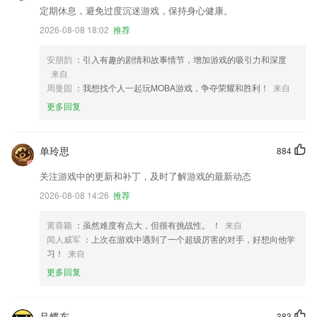
定期休息，避免过度沉迷游戏，保持身心健康。
2026-08-08 18:02
推荐
安朋韵
：引入有趣的剧情和故事情节，增加游戏的吸引力和深度
来自
周曼固
：我想找个人一起玩MOBA游戏，争夺荣耀和胜利！
来自
更多回复
单玲思
884
关注游戏中的更新和补丁，及时了解游戏的最新动态
2026-08-08 14:26
推荐
黄蓉颖
：虽然难度有点大，但很有挑战性。 ！
来自
闻人威军
：上次在游戏中遇到了一个超级厉害的对手，好想向他学
习！
来自
更多回复
吕蝶东
383