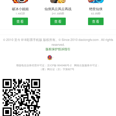
破冰小姐姐
仙侠风云风云再战
绝世仙侠
1.48GB
241.68MB
63.9MB
查看
查看
查看
© 2010 至今 818彩票手机版 版权所有。© Since 2010 daxiongtv.com . All rights
reserved.
版权保护投诉指引
・
增值电信业务经营许可证：京ICP备19043480号-2
网络出版服务许可证：
（署）网出证（京）字第827号