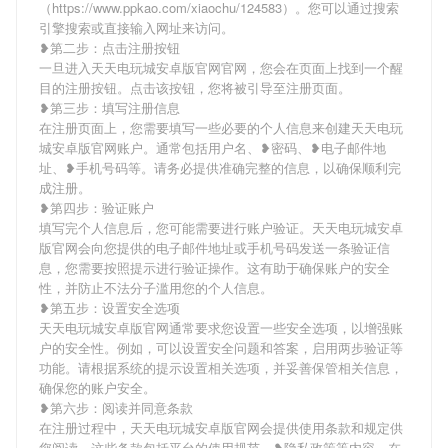
（https://www.ppkao.com/xiaochu/124583）。您可以通过搜索
引擎搜索或直接输入网址来访问。
❥第二步：点击注册按钮
一旦进入天天电玩城安卓版官网官网，您会在页面上找到一个醒
目的注册按钮。点击该按钮，您将被引导至注册页面。
❥第三步：填写注册信息
在注册页面上，您需要填写一些必要的个人信息来创建天天电玩
城安卓版官网账户。通常包括用户名、❥密码、❥电子邮件地
址、❥手机号码等。请务必提供准确完整的信息，以确保顺利完
成注册。
❥第四步：验证账户
填写完个人信息后，您可能需要进行账户验证。天天电玩城安卓
版官网会向您提供的电子邮件地址或手机号码发送一条验证信
息，您需要按照提示进行验证操作。这有助于确保账户的安全
性，并防止不法分子滥用您的个人信息。
❥第五步：设置安全选项
天天电玩城安卓版官网通常要求您设置一些安全选项，以增强账
户的安全性。例如，可以设置安全问题和答案，启用两步验证等
功能。请根据系统的提示设置相关选项，并妥善保管相关信息，
确保您的账户安全。
❥第六步：阅读并同意条款
在注册过程中，天天电玩城安卓版官网会提供使用条款和规定供
您阅读。这些条款包括平台的使用规范、❥隐私政策等内容。在