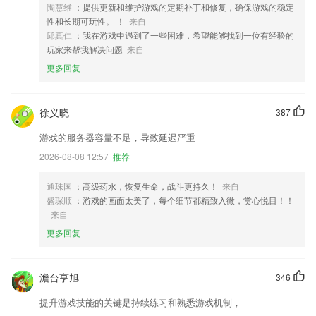
陶慧维
：提供更新和维护游戏的定期补丁和修复，确保游戏的稳定
性和长期可玩性。 ！
来自
邱真仁
：我在游戏中遇到了一些困难，希望能够找到一位有经验的
玩家来帮我解决问题
来自
更多回复
徐义晓
387
游戏的服务器容量不足，导致延迟严重
2026-08-08 12:57
推荐
通珠国
：高级药水，恢复生命，战斗更持久！
来自
盛琛顺
：游戏的画面太美了，每个细节都精致入微，赏心悦目！！
来自
更多回复
澹台亨旭
346
提升游戏技能的关键是持续练习和熟悉游戏机制，