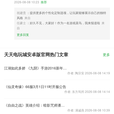
2026-08-08 10:23
推荐
祝建贵
：提供更多的个性化定制选项，让玩家能够展示自己的独特
风格
来自
任豪士
：好久不见，大家好！作为一名游戏菜鸟，我来报道啦
来
自
更多回复
天天电玩城安卓版官网热门文章
更多
江湖如此多娇 《九阴》手游2016新年展望
作者: 陶宗安 2026-08-08 14:19
《仙灵奇缘》66服3月1日11时开服公告
作者: 东方筠邦 2026-08-08 14:14
《自由之战》英雄介绍：暗影咒师潘多拉
作者: 满诚燕 2026-08-08 10:39