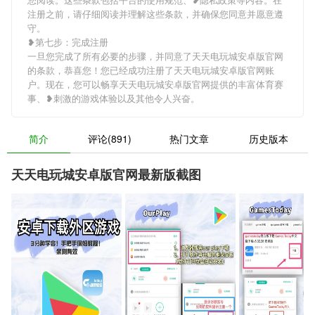
注册之前，请仔细阅读并理解这些条款，并确保您同意并愿意遵
守。
❥第七步：完成注册
一旦您完成了所有必要的步骤，并同意了天天电玩城安卓版官网
的条款，恭喜您！您已经成功注册了天天电玩城安卓版官网账
户。现在，您可以畅享天天电玩城安卓版官网提供的丰富体育赛
事、❥刺激的游戏体验以及其他令人兴奋。
简介
评论(891)
热门文章
历史版本
天天电玩城安卓版官网最新版截图