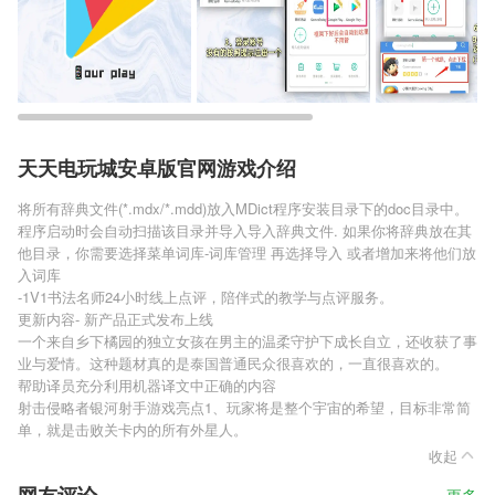
天天电玩城安卓版官网游戏介绍
将所有辞典文件(*.mdx/*.mdd)放入MDict程序安装目录下的doc目录中。
程序启动时会自动扫描该目录并导入导入辞典文件. 如果你将辞典放在其
他目录，你需要选择菜单词库-词库管理 再选择导入 或者增加来将他们放
入词库
-1V1书法名师24小时线上点评，陪伴式的教学与点评服务。
更新内容- 新产品正式发布上线
一个来自乡下橘园的独立女孩在男主的温柔守护下成长自立，还收获了事
业与爱情。这种题材真的是泰国普通民众很喜欢的，一直很喜欢的。
帮助译员充分利用机器译文中正确的内容
射击侵略者银河射手游戏亮点1、玩家将是整个宇宙的希望，目标非常简
单，就是击败关卡内的所有外星人。
收起