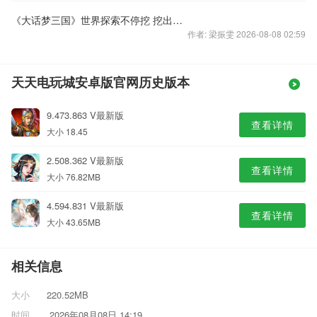
《大话梦三国》世界探索不停挖 挖出玩法新高度
作者: 梁振雯 2026-08-08 02:59
天天电玩城安卓版官网历史版本
9.473.863 V最新版
查看详情
大小 18.45
2.508.362 V最新版
查看详情
大小 76.82MB
4.594.831 V最新版
查看详情
大小 43.65MB
相关信息
大小
220.52MB
时间
2026年08月08日 14:19