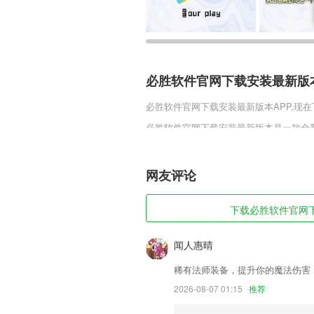
必胜软件官网下载安装最新版
必胜软件官网下载安装最新版本
APP,现
必胜软件官网下载安装最新版本是一款全
西你都不用去担心，筹码以及玩法甚至是
机器人，对战过程也将会更加精彩刺激。
网友评论
必胜软件官网下载安装最新版
1,【功能模块】选择需要的检测功能进行
下载必胜软件官网下载
2,满足不同用户的不同需求，为用户提供
3,随时随地，把自己和朋友的照片变萌、
闻人惠晴
4,20多个频道的新鲜内容全天候滚动更
稀有法师装备，提升你的魔法伤害
5,用户足不出户可以随时购物，所有商品
2026-08-07 01:15
推荐
6,提供丰富免费的背景模板，数量多，更