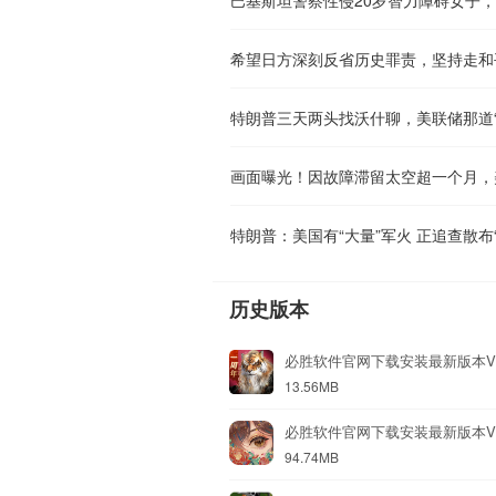
希望日方深刻反省历史罪责，坚持走和
特朗普三天两头找沃什聊，美联储那道
特朗普：美国有“大量”军火 正追查散布
历史版本
必胜软件官网下载安装最新版本V8
13.56MB
必胜软件官网下载安装最新版本V3
94.74MB