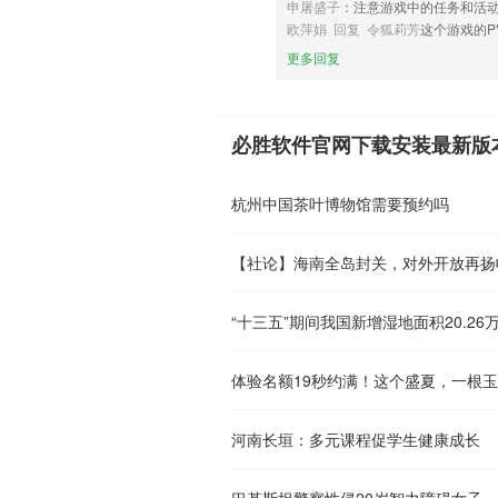
申屠盛子
：注意游戏中的任务和活
欧萍娟 回复 令狐莉芳
这个游戏的
更多回复
必胜软件官网下载安装最新版
杭州中国茶叶博物馆需要预约吗
【社论】海南全岛封关，对外开放再扬
“十三五”期间我国新增湿地面积20.26
体验名额19秒约满！这个盛夏，一根
河南长垣：多元课程促学生健康成长