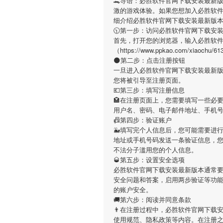
🐊导语：
必胜软件官网下载安装最新
激的游戏体验。如果您想加入
必胜软
细介绍
必胜软件官网下载安装最新版
🕥第一步：访问必胜软件官网下载安
首先，打开您的浏览器，输入
必胜软
（https://www.ppkao.com/x
🌑第二步：点击注册按钮
一旦进入
必胜软件官网下载安装最新
您将被引导至注册页面。
💶第三步：填写注册信息
🏩在注册页面上，您需要填写一些必
用户名、密码、电子邮件地址、手机
📠第四步：验证账户
🐳填写完个人信息后，您可能需要进
地址或手机号码发送一条验证信息，
不法分子滥用您的个人信息。
🥃第五步：设置安全选项
必胜软件官网下载安装最新版本
通常要
安全问题和答案，启用两步验证等功
的账户安全。
🚚第六步：阅读并同意条款
👨在注册过程中，
必胜软件官网下载
使用规范、隐私政策等内容。在注册