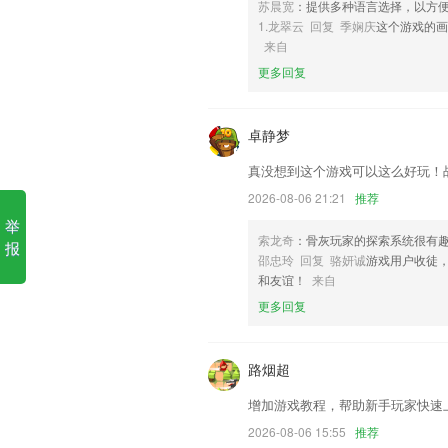
苏晨宽
：提供多种语言选择，以方
必胜软件官网下载安装最新版
1.龙翠云 回复 季娴庆
这个游戏的
来自
1.★【案例讲解】海量范文条条解读，想
更多回复
2.交通标志、事故分析，非考题新手上路
3.· 智能引擎实时测评
卓静梦
4.提供实时性新闻、美食、美妆、节日、
真没想到这个游戏可以这么好玩！
5.我们将带宝贝穿梭20多个国家，来一
2026-08-06 21:21
推荐
6.收集小狗的食物
举
必胜软件官网下载安装最新版
索龙奇
：骨灰玩家的探索系统很有
报
邵忠玲 回复 骆妍诚
游戏用户收徒
增加本地朋友圈功能。
和友谊！
来自
小游戏新上线，快来畅玩游戏吧
更多回复
会员支持高清照片上传的功能。
开庭公告裁判文书行政处罚新增详情;
路烟超
修复了第三方sdk收集用户隐私信息的问
增加游戏教程，帮助新手玩家快速
以上就是kaiyun官方下载的介绍，如
2026-08-06 15:55
推荐
以帮助我们更好的对产品进行优化修改。