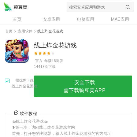
线上炸金花游戏
首页
安卓应用
电脑应用
MAC应用
资讯
专题
设计奖
创意应用
首页
>
应用软件
>
线上炸金花游戏
问答
线上炸金花游戏
官方
年满16周岁
次下载
14418
需优先下载
安全下载
线上炸金花游戏
需下载豌豆荚APP
软件教程
🚤线上炸金花游戏🚤
❥第一步：访问线上炸金花游戏官网
首先，打开您的浏览器，输入线上炸金花游戏的官方网址