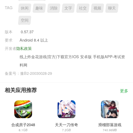
TAG
休闲
趣味
消除
文字
社交
视频
聊天
空间
版本
0.57.37
要求
Android 8.4 以上
开发者
隐私政策
线上炸金花游戏(官方)下载官方IOS 安卓版 手机版APP-考试资
料网
备案号：豫B2-20030028-29
相关应用推荐
更多
合成房子2048
天天一刀传奇
滑稽部落游戏
8.1GB
7.2GB
740.96MB