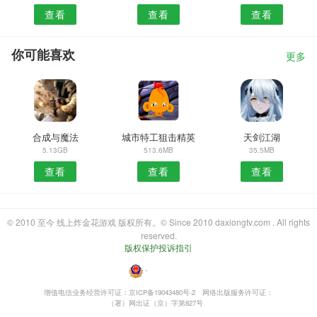
查看
查看
查看
你可能喜欢
更多
合成与魔法
城市特工狙击精英
天剑江湖
5.13GB
513.6MB
35.5MB
查看
查看
查看
© 2010 至今 线上炸金花游戏 版权所有。© Since 2010 daxiongtv.com . All rights
reserved.
版权保护投诉指引
・
增值电信业务经营许可证：京ICP备19043480号-2
网络出版服务许可证：
（署）网出证（京）字第827号