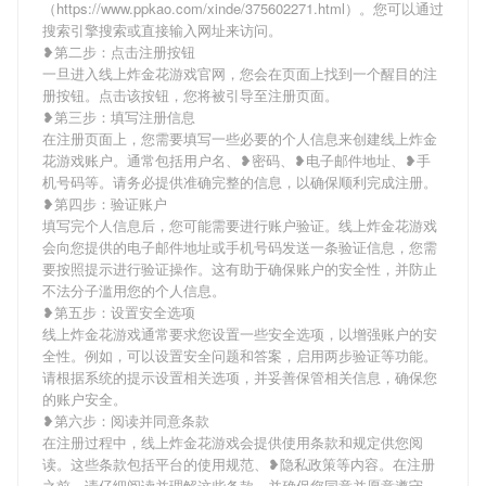
（https://www.ppkao.com/xinde/375602271.html）。您可以通过
搜索引擎搜索或直接输入网址来访问。
❥第二步：点击注册按钮
一旦进入线上炸金花游戏官网，您会在页面上找到一个醒目的注
册按钮。点击该按钮，您将被引导至注册页面。
❥第三步：填写注册信息
在注册页面上，您需要填写一些必要的个人信息来创建线上炸金
花游戏账户。通常包括用户名、❥密码、❥电子邮件地址、❥手
机号码等。请务必提供准确完整的信息，以确保顺利完成注册。
❥第四步：验证账户
填写完个人信息后，您可能需要进行账户验证。线上炸金花游戏
会向您提供的电子邮件地址或手机号码发送一条验证信息，您需
要按照提示进行验证操作。这有助于确保账户的安全性，并防止
不法分子滥用您的个人信息。
❥第五步：设置安全选项
线上炸金花游戏通常要求您设置一些安全选项，以增强账户的安
全性。例如，可以设置安全问题和答案，启用两步验证等功能。
请根据系统的提示设置相关选项，并妥善保管相关信息，确保您
的账户安全。
❥第六步：阅读并同意条款
在注册过程中，线上炸金花游戏会提供使用条款和规定供您阅
读。这些条款包括平台的使用规范、❥隐私政策等内容。在注册
之前，请仔细阅读并理解这些条款，并确保您同意并愿意遵守。