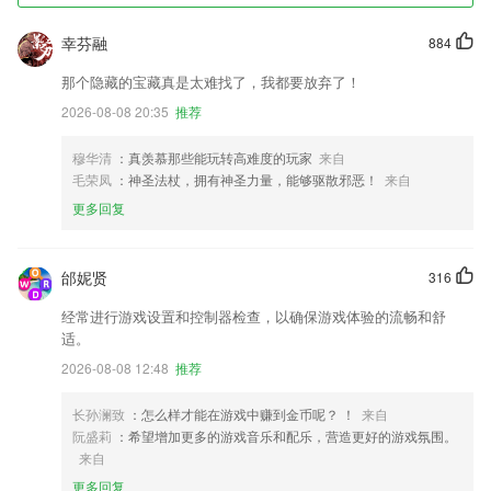
幸芬融
884
那个隐藏的宝藏真是太难找了，我都要放弃了！
2026-08-08 20:35
推荐
穆华清
：真羡慕那些能玩转高难度的玩家
来自
毛荣凤
：神圣法杖，拥有神圣力量，能够驱散邪恶！
来自
更多回复
邰妮贤
316
经常进行游戏设置和控制器检查，以确保游戏体验的流畅和舒
适。
2026-08-08 12:48
推荐
长孙澜致
：怎么样才能在游戏中赚到金币呢？ ！
来自
阮盛莉
：希望增加更多的游戏音乐和配乐，营造更好的游戏氛围。
来自
更多回复