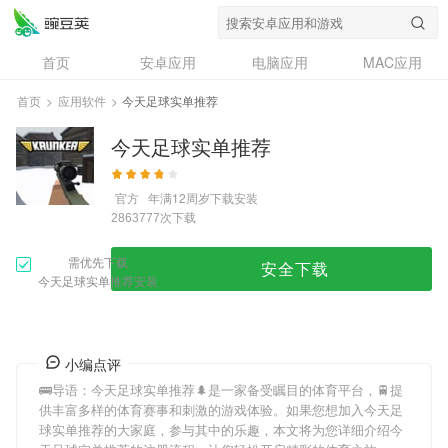
首页
安卓应用
电脑应用
MAC应用
资讯
专题
设计奖
创意应用
首页
>
应用软件
>
今天足球实单推荐
问答
今天足球实单推荐
官方
年满12周岁
下载安装
次下载
2863777
需优先下载
安全下载
今天足球实单推荐安装
小编点评
🚌导语：
今天足球实单推荐
🌲是一家备受瞩目的体育平台，🚆提
供丰富多样的体育赛事和刺激的游戏体验。如果您想加入
今天足
球实单推荐
的大家庭，参与其中的乐趣，本文将为您详细介绍
今