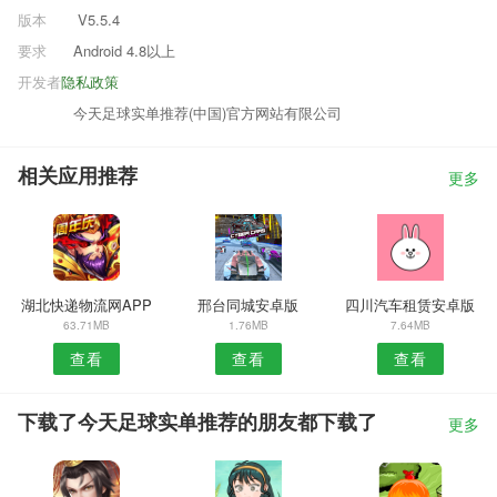
版本
V5.5.4
要求
Android 4.8以上
开发者
隐私政策
今天足球实单推荐(中国)官方网站有限公司
相关应用推荐
更多
湖北快递物流网APP
邢台同城安卓版
四川汽车租赁安卓版
63.71MB
1.76MB
7.64MB
查看
查看
查看
下载了今天足球实单推荐的朋友都下载了
更多