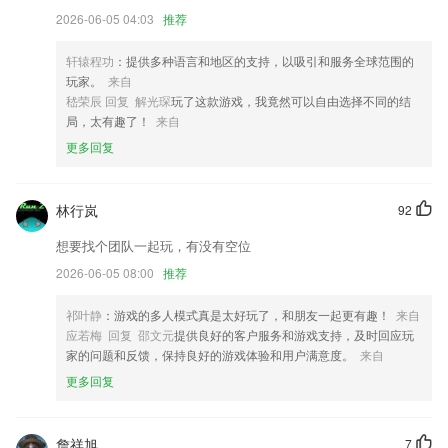
2026-06-05 04:03
推荐
系统优化与bug修复
新增时长云存；
轩辕程功
：提供多种语言和地区的支持，以吸引和服务全球范围的
玩家。
来自
总包订单增加费用及二次上门调整
嵇荣辰 回复 解光琛
玩了这款游戏，我竟然可以自由选择不同的结
圣诞元旦，乐享盛惠，年会员买一送一，太棒了~
局，太有趣了！
来自
更多图书
更多回复
联系我们
以上就是今天足球实单推荐的介绍，如果您喜欢这款软件，您可以到应用
林行岚
92
商店进行打分评论，说出您的使用经历，以帮助我们更好的对产品进行优
化修改。
想要找个团队一起玩，有没有空位
2026-06-05 08:00
推荐
祁叶静
：游戏的多人模式真是太好玩了，和朋友一起更有趣！
来自
应若梅 回复 邵文元
提供良好的客户服务和游戏支持，及时回应玩
家的问题和反馈，保持良好的游戏体验和用户满意度。
来自
更多回复
詹祥旭
7