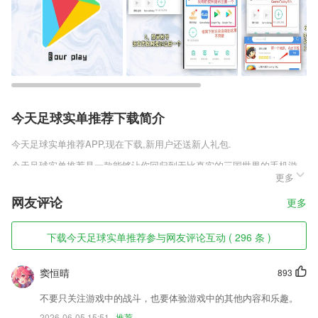
今天足球实单推荐下载简介
今天足球实单推荐
APP,现在下载,新用户还送新人礼包.
今天足球实单推荐是一款能够让你回归到无比真实的三国世界的手机游
更多
戏，享受热血战争带给你的无限惊喜，体验独特性的操作，与队友携手并
肩作战，三国的局势将由你打破，让自己快速成长，享受更加丰富的挑
网友评论
更多
战，攻略城池。
今天足球实单推荐软件特色
下载今天足球实单推荐参与网友评论互动 ( 296 条 )
1,享受生活就从这里开始，不管是缴纳电费还是水费都有完善的提供；
窦恒晴
893
2,app是官方正版授权的，软件内容尽量还原作品内容，让用户在学习英
语的同时复习漫画经典。
不要只关注游戏中的战斗，也要体验游戏中的其他内容和乐趣。
3,开启接单服务，帮助律师获取快问订单
2026-06-05 15:51
推荐