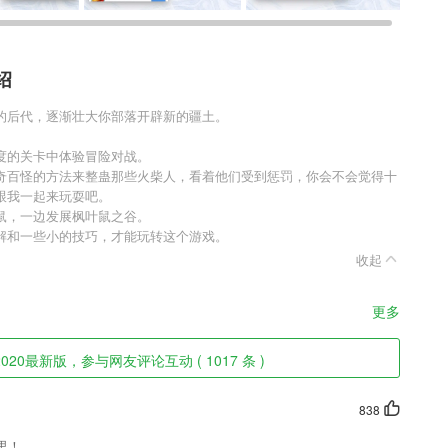
绍
的后代，逐渐壮大你部落开辟新的疆土。
度的关卡中体验冒险对战。
奇百怪的方法来整蛊那些火柴人，看着他们受到惩罚，你会不会觉得十
跟我一起来玩耍吧。
鼠，一边发展枫叶鼠之谷。
解和一些小的技巧，才能玩转这个游戏。
收起
更多
20最新版，参与网友评论互动 ( 1017 条 )
838
里！