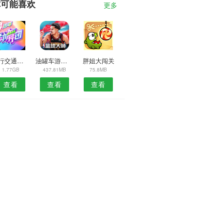
你可能喜欢
更多
飞行交通模拟器
油罐车游戏2020
胖姐大闯关
1.77GB
437.81MB
75.8MB
查看
查看
查看