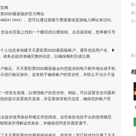
版
版官网
要
2020最新版的官方网址
nde/7441446241.html）。您可以通过搜索引擎搜索或直接输入网址来访问。
开
网，您会在页面上找到一个醒目的注册按钮。点击该按钮，您将被引导
个人信息来创建天天爱彩票2020最新版账户。通常包括用户名、❥
备案
。请务必提供准确完整的信息，以确保顺利完成注册。
户验证。天天爱彩票2020最新版会向您提供的电子邮件地址或手机
提示进行验证操作。这有助于确保账户的安全性，并防止不法分子滥
设置一些安全选项，以增强账户的安全性。例如，可以设置安全问题和
系统的提示设置相关选项，并妥善保管相关信息，确保您的账户安
新版会提供使用条款和规定供您阅读。这些条款包括平台的使用规范、
仔细阅读并理解这些条款，并确保您同意并愿意遵守。
了天天爱彩票2020最新版的条款，恭喜您！您已经成功注册了天天