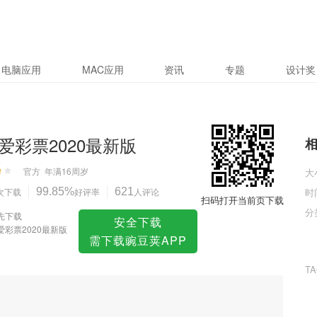
新版
电脑应用
MAC应用
资讯
专题
设计奖
爱彩票2020最新版
官方
年满16周岁
大
次下载
99.85%
好评率
621
人评论
时
扫码打开当前页下载
分
先下载
安全下载
爱彩票2020最新版
需下载豌豆荚APP
T