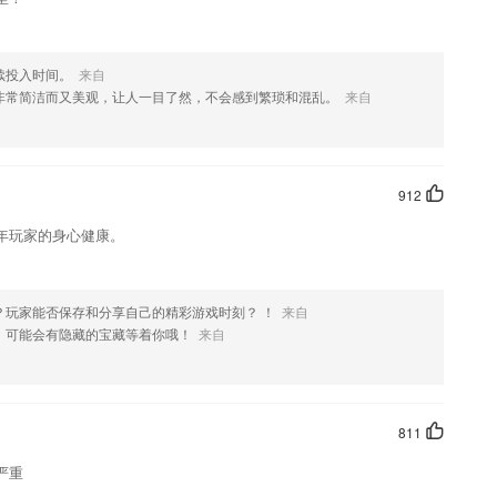
续投入时间。
来自
计非常简洁而又美观，让人一目了然，不会感到繁琐和混乱。
来自
912
年玩家的身心健康。
？玩家能否保存和分享自己的精彩游戏时刻？ ！
来自
，可能会有隐藏的宝藏等着你哦！
来自
811
严重