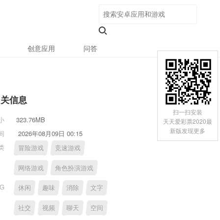
创意应用
问答
相关信息
扫一扫安装
小
323.76MB
天天爱彩票2020最
新版发现更多
间
2026年08月09日 00:15
类
冒险游戏
竞速游戏
网络游戏
角色扮演游戏
AG
休闲
趣味
消除
文字
社交
视频
聊天
空间