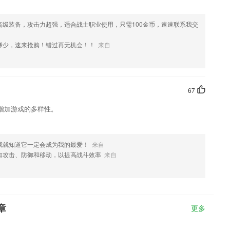
高级装备，攻击力超强，适合战士职业使用，只需100金币，速速联系我交
稀少，速来抢购！错过再无机会！！
来自
67
增加游戏的多样性。
我就知道它一定会成为我的最爱！
来自
如攻击、防御和移动，以提高战斗效率
来自
章
更多