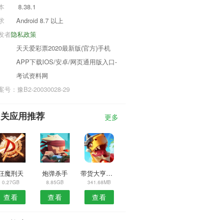
本
8.38.1
求
Android 8.7 以上
发者
隐私政策
天天爱彩票2020最新版(官方)手机
APP下载IOS/安卓/网页通用版入口-
考试资料网
号：豫B2-20030028-29
相关应用推荐
更多
狂魔刑天
炮弹杀手
带货大亨游戏
0.27GB
8.85GB
341.68MB
查看
查看
查看