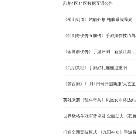
烈焰1区11区数据互通公告
《蜀山剑道》炫酷外形 翅膀系统曝光
《仙剑奇侠传五前传》手游操作技巧与
《金庸群侠传》手游评测：新派江湖，
《九阴真经》手游好礼连连迎重阳
《梦西游》11月1日号开启新服“太玄宝
英雄来袭《乱斗奇兵》凤凰女即将达到
世界级格斗冠军曾卓君 全面助力《苍
打造全新竞技模式 《九阳神功》手游将