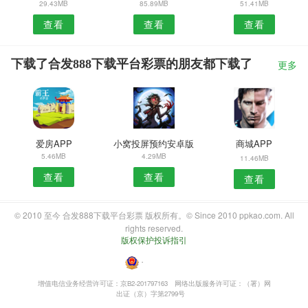
29.43MB
85.89MB
51.41MB
查看
查看
查看
下载了合发888下载平台彩票的朋友都下载了
更多
爱房APP
小窝投屏预约安卓版
商城APP
5.46MB
4.29MB
11.46MB
查看
查看
查看
© 2010 至今 合发888下载平台彩票 版权所有。© Since 2010 ppkao.com. All
rights reserved.
版权保护投诉指引
・
增值电信业务经营许可证：京B2-201797163
网络出版服务许可证：（署）网
出证（京）字第2799号