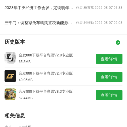
2023年中央经济工作会议，定调明年经济工作
作者:杨育荔 2026-08-07 03:33
三部门：调整减免车辆购置税新能源汽车产品技术要求
作者:封桂勤 2026-08-07 02:08
历史版本
合发888下载平台彩票V2.8专业版
查看详情
65.8MB
合发888下载平台彩票V2.4专业版
查看详情
49.95MB
合发888下载平台彩票V8.3专业版
查看详情
67.44MB
相关信息
大小
6.66MB