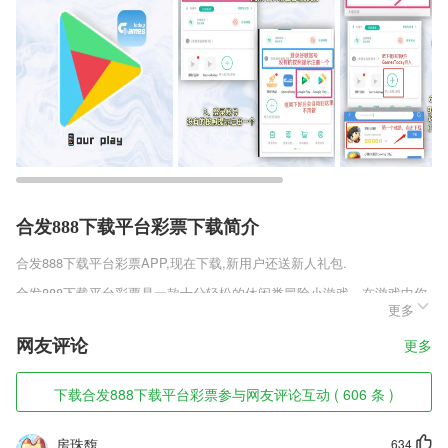
合发888下载平台彩票下载简介
合发888下载平台彩票
APP,现在下载,新用户还送新人礼包.
合发888下载平台彩票是一款十分轻松的休闲类冒险小游戏，在游戏中你
更多
可以使用像素小人进行各种各样的挑战冒险，在一个个关卡中寻找出路，
收集武器击败邪恶的对手，在横版的2D图中进行不断的冒险，各种各样
网友评论
更多
的游戏结局更是令人诧异，更加丰富的多人模式让你玩得更加舒适。
合发888下载平台彩票软件特色
下载合发888下载平台彩票参与网友评论互动 ( 606 条 )
1,【心理咨询新大纲全天免费直播】
房珠馥
634