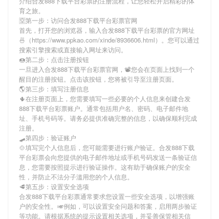
介绍
合发888下载平台彩票
的注册流程，让您轻松开启精彩的体
育之旅。
🈳第一步：访问合发888下载平台彩票官网
首先，打开您的浏览器，输入
合发888下载平台彩票
的官方网址
🍜（https://www.ppkao.com/xinde/8936606.html）。您可以通过
搜索引擎搜索或直接输入网址来访问。
🍩第二步：点击注册按钮
一旦进入
合发888下载平台彩票
官网，📽您会在页面上找到一个
醒目的注册按钮。点击该按钮，您将被引导至注册页面。
🌎第三步：填写注册信息
🌵在注册页面上，您需要填写一些必要的个人信息来创建
合发
888下载平台彩票
账户。通常包括用户名、密码、电子邮件地
址、手机号码等。请务必提供准确完整的信息，以确保顺利完成
注册。
🛹第四步：验证账户
🍲填写完个人信息后，您可能需要进行账户验证。
合发888下载
平台彩票
会向您提供的电子邮件地址或手机号码发送一条验证信
息，您需要按照提示进行验证操作。这有助于确保账户的安全
性，并防止不法分子滥用您的个人信息。
🥩第五步：设置安全选项
合发888下载平台彩票
通常要求您设置一些安全选项，以增强账
户的安全性。🎺例如，可以设置安全问题和答案，启用两步验证
等功能。请根据系统的提示设置相关选项，并妥善保管相关信