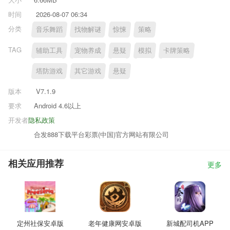
时间
2026-08-07 06:34
分类
音乐舞蹈
找物解谜
惊悚
策略
TAG
辅助工具
宠物养成
悬疑
模拟
卡牌策略
塔防游戏
其它游戏
悬疑
版本
V7.1.9
要求
Android 4.6以上
开发者
隐私政策
合发888下载平台彩票(中国)官方网站有限公司
相关应用推荐
更多
定州社保安卓版
老年健康网安卓版
新城配司机APP