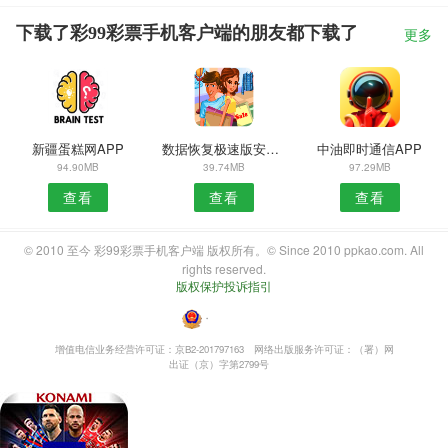
下载了彩99彩票手机客户端的朋友都下载了
更多
新疆蛋糕网APP
数据恢复极速版安卓版
中油即时通信APP
94.90MB
39.74MB
97.29MB
查看
查看
查看
© 2010 至今 彩99彩票手机客户端 版权所有。© Since 2010 ppkao.com. All
rights reserved.
版权保护投诉指引
・
增值电信业务经营许可证：京B2-201797163
网络出版服务许可证：（署）网
出证（京）字第2799号