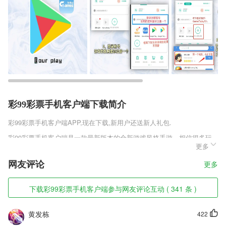
彩99彩票手机客户端下载简介
彩99彩票手机客户端
APP,现在下载,新用户还送新人礼包.
彩99彩票手机客户端是一款最新版本的全新游戏风格手游，相信很多玩
更多
家们在现实生活都是非常喜欢猫咪这一种动物，他们看上去高贵，可爱，
而且非常的萌萌哒，但是很多时候玩家们因为自己的各种情况导致无法养
网友评论
更多
一只可爱的猫咪，这款治愈系的手游将会带给玩家们一次全新的猫咪盛
宴。
下载彩99彩票手机客户端参与网友评论互动 ( 341 条 )
彩99彩票手机客户端软件特色
1,【互动白板】
黄发栋
422