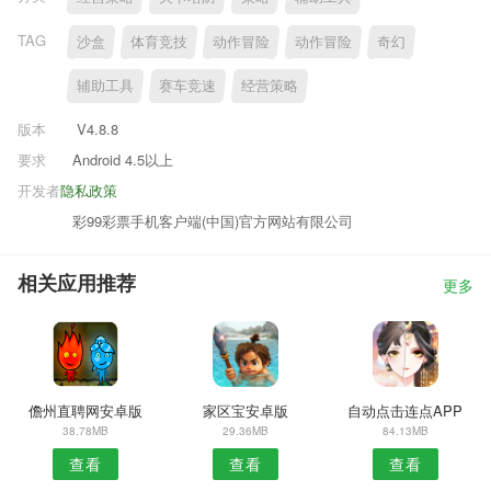
TAG
沙盒
体育竞技
动作冒险
动作冒险
奇幻
辅助工具
赛车竞速
经营策略
版本
V4.8.8
要求
Android 4.5以上
开发者
隐私政策
彩99彩票手机客户端(中国)官方网站有限公司
相关应用推荐
更多
儋州直聘网安卓版
家区宝安卓版
自动点击连点APP
38.78MB
29.36MB
84.13MB
查看
查看
查看