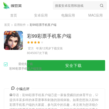
首页
安卓应用
电脑应用
MAC应用
资讯
专题
设计奖
创意应用
首页
>
应用软件
>
彩99彩票手机客户端
问答
彩99彩票手机客户端
官方
年满12周岁
下载安装
次下载
8045007
需优先下载
安全下载
彩99彩票手机客户端安装
小编点评
🏩导语：
彩99彩票手机客户端
🕓是一家备受瞩目的体育平台，🦷
提供丰富多样的体育赛事和刺激的游戏体验。如果您想加入
彩99
彩票手机客户端
的大家庭，参与其中的乐趣，本文将为您详细介