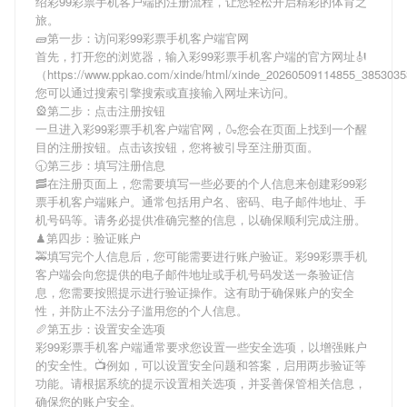
绍
彩99彩票手机客户端
的注册流程，让您轻松开启精彩的体育之
旅。
🧱第一步：访问彩99彩票手机客户端官网
首先，打开您的浏览器，输入
彩99彩票手机客户端
的官方网址🎻
（https://www.ppkao.com/xinde/html/xinde_20260509114855_38530
您可以通过搜索引擎搜索或直接输入网址来访问。
🎡第二步：点击注册按钮
一旦进入
彩99彩票手机客户端
官网，🍶您会在页面上找到一个醒
目的注册按钮。点击该按钮，您将被引导至注册页面。
🕤第三步：填写注册信息
🥓在注册页面上，您需要填写一些必要的个人信息来创建
彩99彩
票手机客户端
账户。通常包括用户名、密码、电子邮件地址、手
机号码等。请务必提供准确完整的信息，以确保顺利完成注册。
♟第四步：验证账户
🚕填写完个人信息后，您可能需要进行账户验证。
彩99彩票手机
客户端
会向您提供的电子邮件地址或手机号码发送一条验证信
息，您需要按照提示进行验证操作。这有助于确保账户的安全
性，并防止不法分子滥用您的个人信息。
🥖第五步：设置安全选项
彩99彩票手机客户端
通常要求您设置一些安全选项，以增强账户
的安全性。📺例如，可以设置安全问题和答案，启用两步验证等
功能。请根据系统的提示设置相关选项，并妥善保管相关信息，
确保您的账户安全。