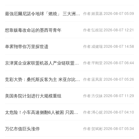
最強厄爾尼諾令地球「燃燒」 三大洲遭熱浪重創 聯合國發出嚴厲警告
作者:姬晨菡 2026-08-07 05:09
想靠贩毒改命运的墨西哥青年
作者:弘枝冠 2026-08-07 12:21
单霁翔带你万里探世遗
作者:成健瑞 2026-08-07 14:58
京津冀企业家联盟机器人产业链联盟成立
作者:平刚堂 2026-08-07 06:44
竞彩大势：桑托斯反客为主 米亚尔比主场难胜
作者:蓝凤富 2026-08-07 05:26
美国务院计划进行大规模重组
作者:方仪妹 2026-08-07 11:29
太危险！小车高速侧翻6人被困 只因司机疲劳驾驶
作者:溥心妮 2026-08-07 04:10
万亿市值巨头涨停
作者:贺斌彬 2026-08-07 05:34