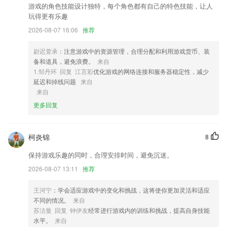
2,老师和家长可以更好的进行信息互通，孩子的在校情况家长可以清晰的
游戏的角色技能设计独特，每个角色都有自己的特色技能，让人
了解到时很不错的。
玩得更有乐趣
3,快速建立群组、讨论组，支持文字、语音、图片等多种消息内容；
2026-08-07 16:06
推荐
4,每一道习题都有解题的方式，课后有详解。
尉迟萱承
：注意游戏中的资源管理，合理分配和利用游戏货币、装
5,资讯，招考信息，地区公告，教育大事件，最新鲜的资讯，最优质的信
备和道具，避免浪费。
来自
息，在线学教师证app一览无余；
1.邹丹环 回复 江言彩
优化游戏的网络连接和服务器稳定性，减少
6,搜索，一键搜索，快速定位内容
延迟和掉线问题
来自
来自
彩99彩票手机客户端软件优势
更多回复
1.·通过收藏题目打造个人题库，可以不断增加个人的题目收藏；
2.遇到相似的人和有趣的分享~ 精彩世界目不暇接！
柯炎锦
8
3.·尤克里里或叫乌克丽丽英文名称：Ukulele，一种四条弦夏威夷的拨弦
保持游戏乐趣的同时，合理安排时间，避免沉迷。
乐器，归属在吉他乐器一族。
2026-08-07 13:11
推荐
4.这里提供的服务优质，任何疑难问题都可以解决
5.·随时随地通过手机或PC端观看宝宝实时动向。宝宝更安全，家长更放
王河宁
：学会适应游戏中的变化和挑战，这将使你更加灵活和适应
心
不同的情况。
来自
苏洁曼 回复 钟伊友
经常进行游戏内的训练和挑战，提高自身技能
6.游戏化情景教学，外教1对1高频互动。
水平。
来自
彩99彩票手机客户端更新了什么?