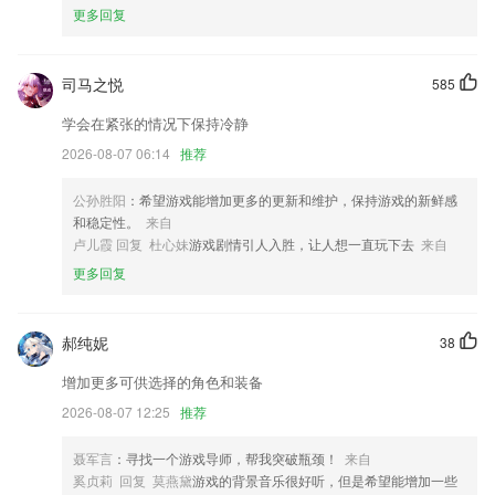
更多回复
优化线路移交;
房源敏感操作需进行滑块验证,加强安全性
司马之悦
585
界面样式优化；
学会在紧张的情况下保持冷静
优化微聊体验
2026-08-07 06:14
推荐
优化了代码提升了体验
公孙胜阳
：希望游戏能增加更多的更新和维护，保持游戏的新鲜感
经纪人可通过IM 给客户推送房源卡片
和稳定性。
来自
联系我们
卢儿霞 回复 杜心妹
游戏剧情引人入胜，让人想一直玩下去
来自
以上就是彩99彩票手机客户端的介绍，如果您喜欢这款软件，您可以到
更多回复
应用商店进行打分评论，说出您的使用经历，以帮助我们更好的对产品进
行优化修改。
郝纯妮
38
增加更多可供选择的角色和装备
2026-08-07 12:25
推荐
聂军言
：寻找一个游戏导师，帮我突破瓶颈！
来自
奚贞莉 回复 莫燕黛
游戏的背景音乐很好听，但是希望能增加一些