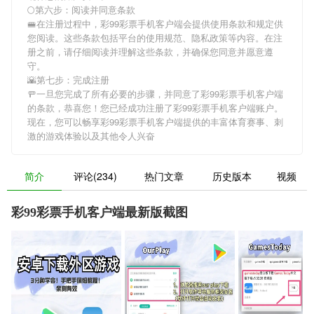
🌕第六步：阅读并同意条款
🚝在注册过程中，
彩99彩票手机客户端
会提供使用条款和规定供
您阅读。这些条款包括平台的使用规范、隐私政策等内容。在注
册之前，请仔细阅读并理解这些条款，并确保您同意并愿意遵
守。
🌇第七步：完成注册
🚥一旦您完成了所有必要的步骤，并同意了
彩99彩票手机客户端
的条款，恭喜您！您已经成功注册了彩99彩票手机客户端账户。
现在，您可以畅享
彩99彩票手机客户端
提供的丰富体育赛事、刺
激的游戏体验以及其他令人兴奋
简介
评论(234)
热门文章
历史版本
视频
彩99彩票手机客户端最新版截图