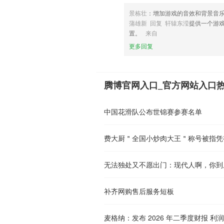
景栋壮
：增加游戏的音效和背景音
蒲雄新 回复 轩辕东滢
提供一个游
置。
来自
更多回复
腾博官网入口_官方网站入口
中国花滑队公布世锦赛参赛名单
费大厨＂全国小炒肉大王＂称号被指凭
无法独处又不愿出门：现代人啊，你到
补齐网购售后服务短板