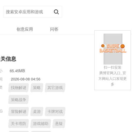
创意应用
问答
相关信息
扫一扫安装
小
65.45MB
腾博官网入口_官
方网站入口发现更
间
2026-08-08 04:56
多
类
找物解谜
策略
其它游戏
策略战争
AG
冒险解谜
桌游
卡牌对战
关卡塔防
游戏辅助
悬疑