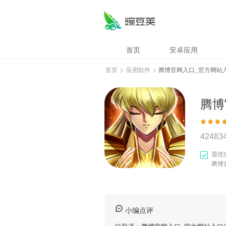
首页
安卓应用
首页
>
应用软件
>
腾博官网入口_官方网站
42483
需优
腾博
小编点评