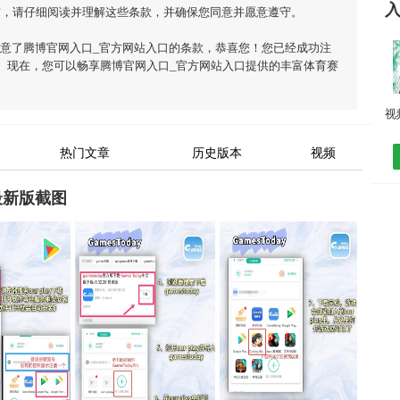
前，请仔细阅读并理解这些条款，并确保您同意并愿意遵守。
同意了
腾博官网入口_官方网站入口
的条款，恭喜您！您已经成功注
。现在，您可以畅享
腾博官网入口_官方网站入口
提供的丰富体育赛
奋
热门文章
历史版本
视频
最新版截图