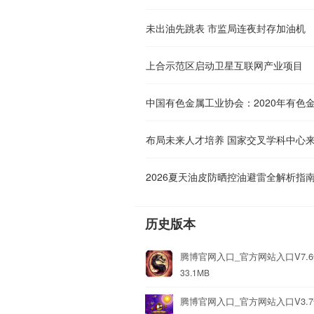
未出油先跳表 市监局连夜封存加油机
上合示范区启动卫星互联网产业项目
布局未来人才培养 国家交叉学科中心
2026夏天油皮防晒控油避雷全解析指
历史版本
腾博官网入口_官方网站入口V7.
33.1MB
腾博官网入口_官方网站入口V3.