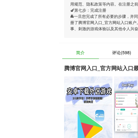
用规范、隐私政策等内容。在注册之
🍆第七步：完成注册
🚔一旦您完成了所有必要的步骤，并
册了腾博官网入口_官方网站入口账户
事、刺激的游戏体验以及其他令人兴
简介
评论(598)
腾博官网入口_官方网站入口