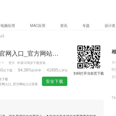
电脑应用
MAC应用
资讯
专题
设计奖
入口
腾博官网入口_官方网站入口
大
官方
年满12周岁
下载安装
时
40
次下载
94.38%
好评率
41895
人评论
扫码打开当前页下载
分
先下载
安全下载
官网入口_官方网站入口安装
T