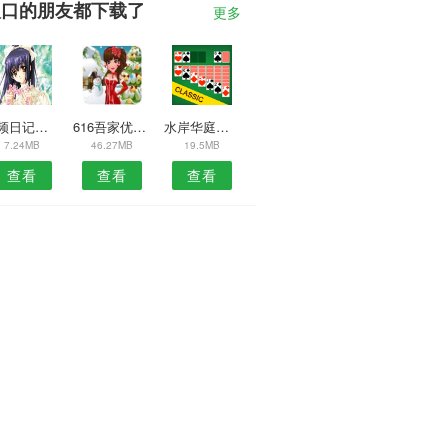
入口的朋友都下载了
更多
视频日记安卓版
616吾家优鲜APP
水岸华庭安卓版
7.24MB
46.27MB
19.5MB
查看
查看
查看