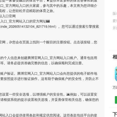
🕢是一家备受瞩目的体育平台，🌲提供丰富多样的体育赛事和刺激
口_官方网站入口
的大家庭，参与其中的乐趣，本文将为您详细介
流程，让您轻松开启精彩的体育之旅。
版
站入口官网
要
入口_官方网站入口
的官方网址🏰
html/xinde_20260514132104_821719.html）。您可以通过搜索引擎搜索
开
官网，🎻您会在页面上找到一个醒目的注册按钮。点击该按钮，您
要的个人信息来创建
腾博官网入口_官方网站入口
账户。通常包括用
码等。请务必提供准确完整的信息，以确保顺利完成注册。
行账户验证。
腾博官网入口_官方网站入口
会向您提供的电子邮件地
需要按照提示进行验证操作。这有助于确保账户的安全性，并防止不
您设置一些安全选项，以增强账户的安全性。🌆例如，可以设置安
。请根据系统的提示设置相关选项，并妥善保管相关信息，确保您的
网站入口
会提供使用条款和规定供您阅读。这些条款包括平台的使