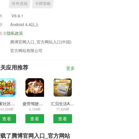
传奇游戏
卡牌策略
本
V6.9.1
求
Android 4.4以上
发者
隐私政策
腾博官网入口_官方网站入口(中国)
官方网站有限公司
相关应用推荐
更多
万家社区安卓版
疲劳驾驶检测安卓版
汇贝生活APP
43.30MB
6.10MB
77.82MB
查看
查看
查看
下载了腾博官网入口_官方网站