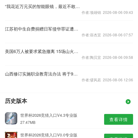
“我花近万元买的智能眼镜，最近不敢戴出门”
作者:项雄锦 2026-08-06 09:43
江苏初中生自费捐赠日军侵华罪证遭恶意攻击，警方启动保护并行政立案，已依法传唤一名违法嫌疑人
作者:容杰宜 2026-08-06 07:57
美国6万人被要求紧急撤离 15场山火同时燃烧
作者:陶贝宜 2026-08-06 09:58
山西修订实施职业教育法办法 将于9月1日起施行
作者:缪风若 2026-08-06 12:06
历史版本
世界杯2026竞猜入口V4.3专业版
查看详情
27.47MB
世界杯2026竞猜入口V0.0专业版