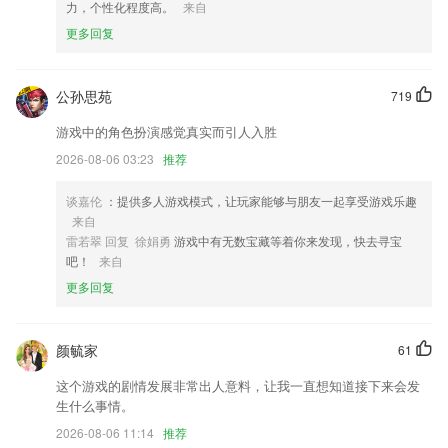
力，个性化程度高。
来自
6.还有很多其他的玩法也都可以满足，帮助大家增长见识
更多回复
世界杯2026竞猜入口更新了什么?
修复已知问题，持续优化用户体验～
公孙思苑
719
新增常用出行地点设置
游戏中的角色扮演感觉真实而引人入胜
感谢新老用户的长期支持！关注微信公众号：铁行网，小程序购票更方便
2026-08-06 03:23
推荐
适配鸿蒙api level 修正查看鸿蒙应用详情时崩溃
开学必备:一键清除笔迹,告别手抄
谈嘉伦
：提供多人游戏模式，让玩家能够与朋友一起享受游戏乐趣
来自
修改专题显示。
雷若翠 回复 徐娟勇
游戏中有无数宝藏等着你来发现，快去寻宝
联系我们
吧！
来自
以上就是世界杯2026竞猜入口的介绍，如果您喜欢这款软件，您可以到
更多回复
应用商店进行打分评论，说出您的使用经历，以帮助我们更好的对产品进
行优化修改。
颜毓家
61
这个游戏的剧情发展非常出人意料，让我一直想知道接下来会发
生什么事情。
2026-08-06 11:14
推荐