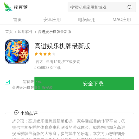
首页
安卓应用
电脑应用
MAC应用
资讯
专题
设计奖
创意应用
首页
>
应用软件
>
高进娱乐棋牌最新版
问答
高进娱乐棋牌最新版
官方
年满12周岁
下载安装
次下载
5856928
需优先下载
安全下载
高进娱乐棋牌最新版安装
小编点评
🌌导语：
高进娱乐棋牌最新版
🌓是一家备受瞩目的体育平台，🕚
提供丰富多样的体育赛事和刺激的游戏体验。如果您想加入
高进
娱乐棋牌最新版
的大家庭，参与其中的乐趣，本文将为您详细介