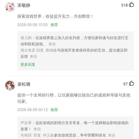
优化新闻发布栏目
宋敬静
518
解决图片，头像偶尔不显示的BUG；
探索游戏世界，收徒提升实力，共创辉煌！
员工端工作台支持自配常用应用
2026-08-08 15:55
推荐
哄睡叫醒等贴心功能，陪伴是最长情的告白
诸儿刚
：在游戏界面上加入好友列表，方便玩家快速与好友进行互
修复了圈子图片点击后闪退的BUG。
动和联机游戏。
来自
澹台发彦 回复 詹雄婕
与游戏开发者保持良好的互动，提出建议和
按时闹和倒计时改为只在新建闹钟时可以选择
反馈
来自
联系我们
更多回复
以上就是高进娱乐棋牌最新版的介绍，如果您喜欢这款软件，您可以到应
用商店进行打分评论，说出您的使用经历，以帮助我们更好的对产品进行
优化修改。
裴松璐
67
提供一个全局排行榜，让玩家能够比较自己的成就和等级与其他
玩家。
2026-08-09 00:12
推荐
尹友翠
：这款游戏的剧情分支非常多，每一个选择都会影响游戏的
发展！
来自
马艳琰 回复 仲义政
参加游戏竞技，争夺荣耀和排名
来自