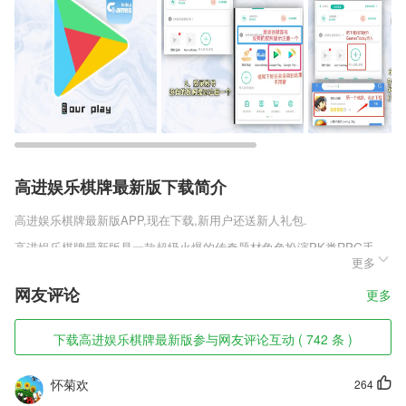
高进娱乐棋牌最新版下载简介
高进娱乐棋牌最新版
APP,现在下载,新用户还送新人礼包.
高进娱乐棋牌最新版是一款超级火爆的传奇题材角色扮演PK类RPG手
更多
游，游戏采用了光影技术，为广大的玩家打造了一个写实复古的传奇世
界，经典的玛法大陆设定，玩家可以在游戏中看到众多那些我们所熟知的
网友评论
更多
场景建筑，一刀99的设定模式，让你分分钟就能秒升百级，喜欢龙城征
途官方高爆版v1.0.1这款游戏的玩家千万不要错过!
下载高进娱乐棋牌最新版参与网友评论互动 ( 742 条 )
高进娱乐棋牌最新版软件特色
1,内置时间和地点水印，天气水印，经纬度水印，电子时钟水印，婴儿成
怀菊欢
264
长水印，旅行水印等。