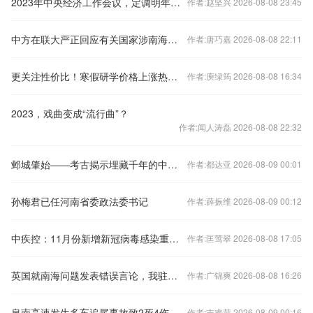
2023年中央经济工作会议，定调明年经济工作
作者:赵坚兴 2026-08-08 23:45
中方在联大严正回应有关国家涉南海问题错误言论
作者:唐巧嘉 2026-08-08 22:11
更关注性价比！寒假研学价格上涨热度下降
作者:庾绿筠 2026-08-08 16:34
2023，戏曲变成“流行曲”？
作者:闻人涛磊 2026-08-08 22:32
邺城肇始——考古揭示埋藏千年的中国都城秘密
作者:都达亚 2026-08-09 00:01
孙梅君已任河南省委政法委书记
作者:薛振维 2026-08-09 00:12
中疾控：11月份新增新冠病毒感染重症病例135例
作者:匡莺翠 2026-08-08 17:05
英国就南海问题发表错误言论，我驻英使馆：提出严正交涉
作者:广锦爽 2026-08-08 16:26
泉南高速发生多车追尾事故致2死4伤
作者:吉睿苛 2026-08-09 00:16