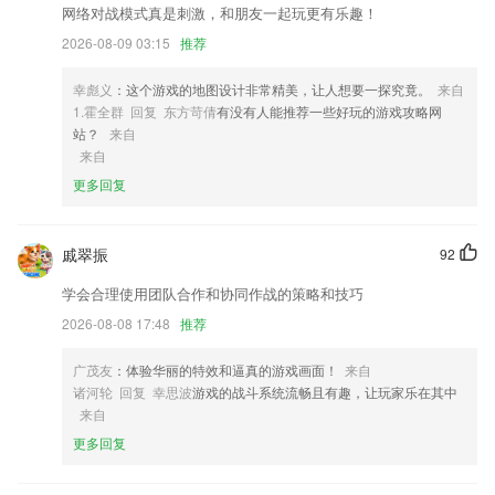
网络对战模式真是刺激，和朋友一起玩更有乐趣！
2,客户端在手，随意选择语音和文字，医生与患者之间的沟通无障碍。
2026-08-09 03:15
推荐
3,清理软件缓存以释放更多空间。
4,考前押题是复习的好帮手，只要认真刷题，考试没问题。
幸彪义
：这个游戏的地图设计非常精美，让人想要一探究竟。
来自
1.霍全群 回复 东方苛倩
有没有人能推荐一些好玩的游戏攻略网
5,非常适合广大自拍爱好者，完成后的照片还能分享到朋友圈；
站？
来自
6,乡村趣味、体验菜单、共享田地、农旅地图、乡村印象；
来自
更多回复
高进娱乐棋牌最新版软件优势
1.：有趣好玩的练习游戏，提起儿童学习的兴趣。
戚翠振
92
2.检察教育云课堂app栏目设有网院概况、新闻资讯、学习中心、课程中
心、专题学习、学习排行、专家答疑、互动社区、数字文献等，
学会合理使用团队合作和协同作战的策略和技巧
3.参照人教版小学数学教材按年级按章节提供针对小学代数的练习题。
2026-08-08 17:48
推荐
4.文件翻译，课堂记录，旅游翻译让大家一目了然
广茂友
：体验华丽的特效和逼真的游戏画面！
来自
5.全面解析重难点，紧扣课纲考纲。暑、秋、寒、春四季授课，寒暑巩固
诸河轮 回复 幸思波
游戏的战斗系统流畅且有趣，让玩家乐在其中
抢跑新学期，春秋紧跟教学内容强化学习不心累！
来自
6.国内首家儿童应用申请专利、权威、专业
更多回复
高进娱乐棋牌最新版更新了什么?