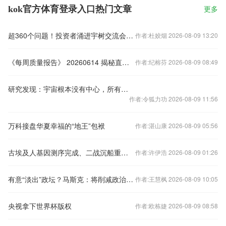
kok官方体育登录入口热门文章
更多
超360个问题！投资者涌进宇树交流会提问王兴兴
作者:杜姣烟 2026-08-09 13:20
《每周质量报告》 20260614 揭秘直播间里的“特供酒”新骗局
作者:纪榕芬 2026-08-09 08:49
研究发现：宇宙根本没有中心，所有星系都在彼此远离？
作者:令狐力功 2026-08-09 11:56
万科接盘华夏幸福的“地王”包袱
作者:湛山康 2026-08-09 05:56
古埃及人基因测序完成、二战沉船重现天日……2025年考古界都有哪些重磅发现？
作者:许伊浩 2026-08-09 01:26
有意“淡出”政坛？马斯克：将削减政治开支
作者:王慧枫 2026-08-09 10:05
央视拿下世界杯版权
作者:欧栋婕 2026-08-09 08:58