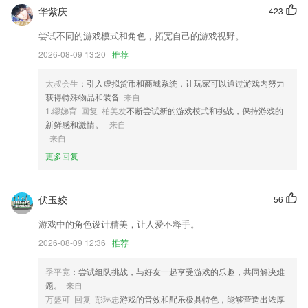
1,【劲爆活动】时段奖励签到金币源源不断。
华紫庆
423
2,共使用四个甚至更多的控制效果层。
尝试不同的游戏模式和角色，拓宽自己的游戏视野。
3,专门为宴会人所提供的办公功能，使用的过程中更加的方便快捷。
2026-08-09 13:20
推荐
4,图+：将文字、语音或图片加密隐藏在普通图片中分享。
太叔会生
：引入虚拟货币和商城系统，让玩家可以通过游戏内努力
5,自由添加订阅,打造属于你的个性学习
获得特殊物品和装备
来自
6,界面简洁、清新，功能齐全
1.缪娣育 回复 柏美发
不断尝试新的游戏模式和挑战，保持游戏的
新鲜感和激情。
来自
kok官方体育登录入口软件优势
来自
1.学习方法创新、优秀，让你学的更积极
更多回复
2.反复钻研，带你攻克难关。
3.可以让孩子们跟着平台里面的发音来读，纯正的英语发音让孩子快速提
伏玉姣
56
高口语能力
游戏中的角色设计精美，让人爱不释手。
4.·提供全面的各项学习服务
2026-08-09 12:36
推荐
5.：海量国内外优质童书资源，没有wifi也能听
季平宽
：尝试组队挑战，与好友一起享受游戏的乐趣，共同解决难
6.美术生专题的针对训练
题。
来自
kok官方体育登录入口更新了什么?
万盛可 回复 彭琳忠
游戏的音效和配乐极具特色，能够营造出浓厚