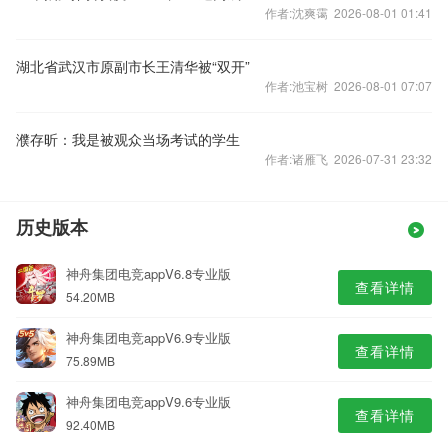
作者:沈爽霭 2026-08-01 01:41
湖北省武汉市原副市长王清华被“双开”
作者:池宝树 2026-08-01 07:07
濮存昕：我是被观众当场考试的学生
作者:诸雁飞 2026-07-31 23:32
历史版本
神舟集团电竞appV6.8专业版
查看详情
54.20MB
神舟集团电竞appV6.9专业版
查看详情
75.89MB
神舟集团电竞appV9.6专业版
查看详情
92.40MB