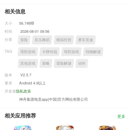
相关信息
大小
56.74MB
时间
2026-08-01 09:56
分类
冒险
音乐舞蹈
模拟经营
赛车竞速
TAG
塔防游戏
卡牌对战
塔防游戏
找物解谜
其他游戏
策略
冒险解谜
动作
版本
V2.5.7
要求
Android 4.9以上
开发者
隐私政策
神舟集团电竞app(中国)官方网站有限公司
相关应用推荐
更多