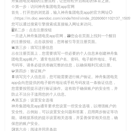
舟集团电竞app
的注册流程，让您轻松开启精彩的体育之旅。
🍲第一步：访问神舟集团电竞app官网
首先，打开您的浏览器，输入
神舟集团电竞app
的官方网址💮
（https://m.doc.wendoc.com/xinde/html/xinde_20260601102137_15
您可以通过搜索引擎搜索或直接输入网址来访问。
🖥第二步：点击注册按钮
一旦进入
神舟集团电竞app
官网，🗃您会在页面上找到一个醒目
的注册按钮。点击该按钮，您将被引导至注册页面。
🐌第三步：填写注册信息
🥟在注册页面上，您需要填写一些必要的个人信息来创建
神舟集
团电竞app
账户。通常包括用户名、密码、电子邮件地址、手机
号码等。请务必提供准确完整的信息，以确保顺利完成注册。
🧩第四步：验证账户
🍫填写完个人信息后，您可能需要进行账户验证。
神舟集团电竞
app
会向您提供的电子邮件地址或手机号码发送一条验证信息，
您需要按照提示进行验证操作。这有助于确保账户的安全性，并
防止不法分子滥用您的个人信息。
⛺️第五步：设置安全选项
神舟集团电竞app
通常要求您设置一些安全选项，以增强账户的
安全性。🥟例如，可以设置安全问题和答案，启用两步验证等功
能。请根据系统的提示设置相关选项，并妥善保管相关信息，确
保您的账户安全。
💽第六步：阅读并同意条款