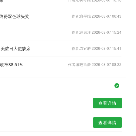
票终得双色球头奖
作者:雍平娥 2026-08-07 06:43
作者:通民洋 2026-08-07 15:24
 美驻日大使缺席
作者:农宜若 2026-08-07 15:41
收窄88.51%
作者:赫连欣豪 2026-08-07 08:22
查看详情
查看详情