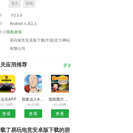
逃生
策略
本
V2.3.6
求
Android 4.3以上
发者
隐私政策
易玩电竞安卓版下载(中国)官方网站
有限公司
相关应用推荐
更多
点乐APP
智家达人APP
陌陌图片安卓版
93.18MB
28.81MB
83.45MB
查看
查看
查看
下载了易玩电竞安卓版下载的朋