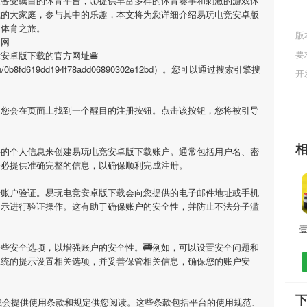
家备受瞩目的体育平台，🕡提供丰富多样的体育赛事和刺激的游戏体
载
的大家庭，参与其中的乐趣，本文将为您详细介绍
易玩电竞安卓版
的体育之旅。
版
官网
要
竞安卓版下载
的官方网址🍔
o/daan/0b8fd619dd194f78add06890302e12bd）。您可以通过搜索引擎搜
开
您会在页面上找到一个醒目的注册按钮。点击该按钮，您将被引导
要的个人信息来创建
易玩电竞安卓版下载
账户。通常包括用户名、密
务必提供准确完整的信息，以确保顺利完成注册。
行账户验证。
易玩电竞安卓版下载
会向您提供的电子邮件地址或手机
提示进行验证操作。这有助于确保账户的安全性，并防止不法分子滥
壹
些安全选项，以增强账户的安全性。🚎例如，可以设置安全问题和
系统的提示设置相关选项，并妥善保管相关信息，确保您的账户安
载
会提供使用条款和规定供您阅读。这些条款包括平台的使用规范、