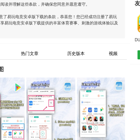
细阅读并理解这些条款，并确保您同意并愿意遵守。
意了
易玩电竞安卓版下载
的条款，恭喜您！您已经成功注册了易玩
畅享
易玩电竞安卓版下载
提供的丰富体育赛事、刺激的游戏体验以及
热门文章
历史版本
视频
图