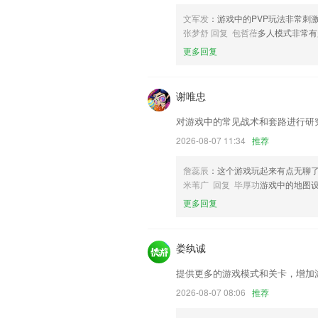
优化机酒流程简繁体版切换功能；
文军发
：游戏中的PVP玩法非常刺
优化售后经销商选择功能。
张梦舒 回复 包哲蓓
多人模式非常有
联系我们
更多回复
以上就是易玩电竞安卓版下载的介绍，如
历，以帮助我们更好的对产品进行优化修
谢唯忠
对游戏中的常见战术和套路进行研
2026-08-07 11:34
推荐
詹蕊辰
：这个游戏玩起来有点无聊
米苇广 回复 毕厚功
游戏中的地图
更多回复
娄纨诚
提供更多的游戏模式和关卡，增加
2026-08-07 08:06
推荐