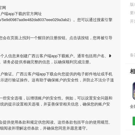
版
官网
要
户端app下载的官方网址
o/daan/5e9d0987aa9e482da8037eee029a3ab2）。您可以通过搜索引擎
开
，您会在页面上找到一个醒目的注册按钮。点击该按钮，您将被引导
备案
个人信息来创建广西云客户端app下载账户。通常包括用户名、❥
。请务必提供准确完整的信息，以确保顺利完成注册。
户验证。广西云客户端app下载会向您提供的电子邮件地址或手机
提示进行验证操作。这有助于确保账户的安全性，并防止不法分子滥
置一些安全选项，以增强账户的安全性。例如，可以设置安全问题和
系统的提示设置相关选项，并妥善保管相关信息，确保您的账户安
载会提供使用条款和规定供您阅读。这些条款包括平台的使用规范、
仔细阅读并理解这些条款，并确保您同意并愿意遵守。