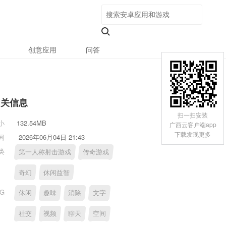
创意应用
问答
相关信息
扫一扫安装
小
132.54MB
广西云客户端app
下载发现更多
间
2026年06月04日 21:43
类
第一人称射击游戏
传奇游戏
奇幻
休闲益智
AG
休闲
趣味
消除
文字
社交
视频
聊天
空间