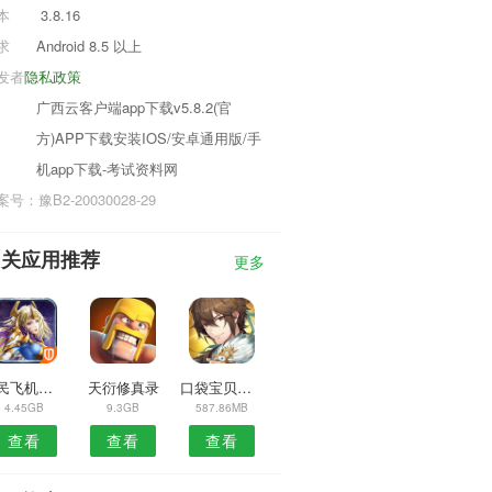
本
3.8.16
求
Android 8.5 以上
发者
隐私政策
广西云客户端app下载v5.8.2(官
方)APP下载安装IOS/安卓通用版/手
机app下载-考试资料网
号：豫B2-20030028-29
相关应用推荐
更多
全民飞机大战辅助
天衍修真录
口袋宝贝之我的世界
4.45GB
9.3GB
587.86MB
查看
查看
查看