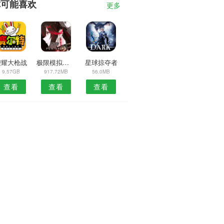
你可能喜欢
更多
荣耀大枪战
极限模拟飞车
星球掠夺者
9.57GB
917.72MB
56.0MB
查看
查看
查看