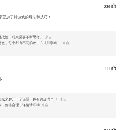
236
家更加了解游戏的玩法和技巧！
挑战性，玩家需要不断思考。
来自
特色，每个都有不同的攻击方式和弱点。
来自
111
多！
盗贼来解开一个谜题，你有兴趣吗？ ！
来自
表，价格合理，详情请私聊
来自