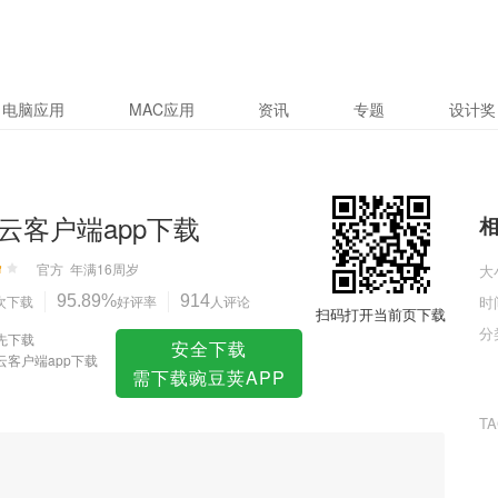
下载
电脑应用
MAC应用
资讯
专题
设计奖
云客户端app下载
官方
年满16周岁
大
次下载
95.89%
好评率
914
人评论
时
扫码打开当前页下载
分
先下载
安全下载
云客户端app下载
需下载豌豆荚APP
T