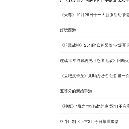
《天尊》10月29日十一大新服活动倾
好玩西游
《暗黑战神》251服“众神陨落”火爆开
连载15年终说再见《忍者无敌》回顾
《去吧皮卡丘》儿时的记忆 让你当一
五等分的新娘手游
《神魔》“脱光”大作战“约惠”双11不寂
格斗巨制《上古3》今日耀世降临