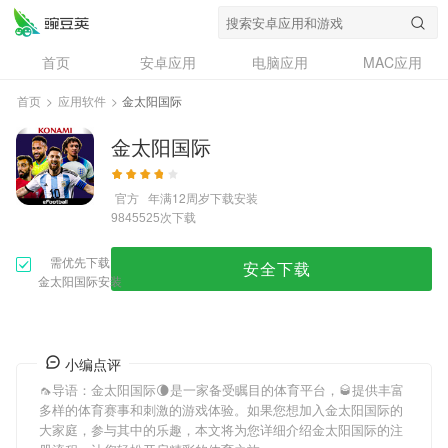
首页
安卓应用
电脑应用
MAC应用
资讯
专题
设计奖
创意应用
首页
>
应用软件
>
金太阳国际
问答
金太阳国际
官方
年满12周岁
下载安装
次下载
9845525
需优先下载
安全下载
金太阳国际安装
小编点评
🦟导语：
金太阳国际
🌘是一家备受瞩目的体育平台，🥃提供丰富
多样的体育赛事和刺激的游戏体验。如果您想加入
金太阳国际
的
大家庭，参与其中的乐趣，本文将为您详细介绍
金太阳国际
的注