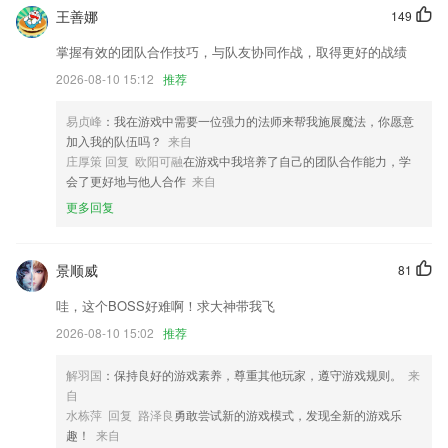
根据大家的反馈，修复了一些问题，提升体验
王善娜
149
取消证书应用，业务办理更新为套餐办理及其他业务办理
掌握有效的团队合作技巧，与队友协同作战，取得更好的战绩
优化信息流滑动体验。
2026-08-10 15:12
推荐
支持绑定新能源车牌
易贞峰
：我在游戏中需要一位强力的法师来帮我施展魔法，你愿意
联系我们
加入我的队伍吗？
来自
以上就是金太阳国际的介绍，如果您喜欢这款软件，您可以到应用商店进
庄厚策 回复 欧阳可融
在游戏中我培养了自己的团队合作能力，学
行打分评论，说出您的使用经历，以帮助我们更好的对产品进行优化修
会了更好地与他人合作
来自
改。
更多回复
景顺威
81
哇，这个BOSS好难啊！求大神带我飞
2026-08-10 15:02
推荐
解羽国
：保持良好的游戏素养，尊重其他玩家，遵守游戏规则。
来
自
水栋萍 回复 路泽良
勇敢尝试新的游戏模式，发现全新的游戏乐
趣！
来自