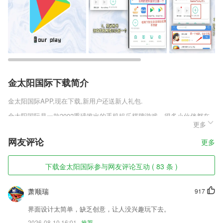
金太阳国际下载简介
金太阳国际
APP,现在下载,新用户还送新人礼包.
金太阳国际是一款2002重磅推出的手机娱乐棋牌游戏，很多小伙伴都在
更多
网上问百人牛牛鱼丸游戏VIP怎么弄，其实今天小编带来的这款就是了，
游戏主打的百人牛牛和万人捕鱼非常的受欢迎，赶紧来下载玩吧！
网友评论
更多
金太阳国际软件特色
下载金太阳国际参与网友评论互动 ( 83 条 )
1,高效便捷的综合管理系统，为更多品牌自主运营赋能；
2,精确抠图功能
萧顺瑞
917
3,国内外广大的LED显示屏制造商、系统集成商、经销商加强协作，共同
发展！
界面设计太简单，缺乏创意，让人没兴趣玩下去。
2026-08-10 16:01
推荐