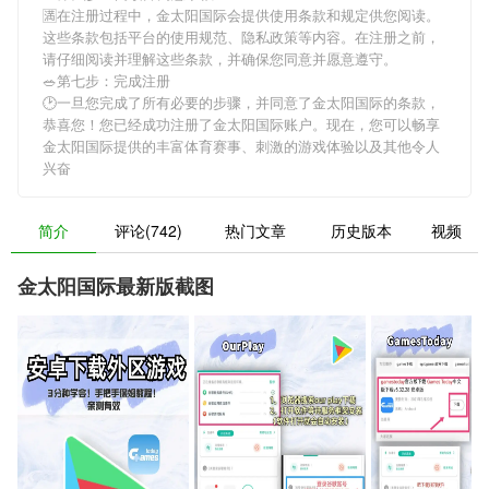
🈵在注册过程中，
金太阳国际
会提供使用条款和规定供您阅读。
这些条款包括平台的使用规范、隐私政策等内容。在注册之前，
请仔细阅读并理解这些条款，并确保您同意并愿意遵守。
🥗第七步：完成注册
🕑一旦您完成了所有必要的步骤，并同意了
金太阳国际
的条款，
恭喜您！您已经成功注册了金太阳国际账户。现在，您可以畅享
金太阳国际
提供的丰富体育赛事、刺激的游戏体验以及其他令人
兴奋
简介
评论(742)
热门文章
历史版本
视频
金太阳国际最新版截图