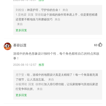
4,支持邀请他人参与会议，预约会议室
5,*科学护眼贴心设计：
刘程佳
：神圣护符，守护你的生命！
来自
6,每次的学习进度可以自动的保存记录，下次可以继续这个进度接收企业
1.贡艳梁 回复 荣蓓聪
这个游戏的操作简单易上手，但是要想精通
的学习任务；
还需要不断地练习和磨砺技巧
来自
来自
金太阳国际软件优势
更多回复
1.车友社区：吐槽、晒照、聊天；学车中不再孤独！
2.该平台就是一个很不错的线上学习软件，会有很多的优质课程可以为你
慕容以莲
63
提供
游戏中的角色形象设计独特个性，每个角色都有自己的特点和故
3.动画短片包括课文重点内容，体验式学习方能加深印象。
事！
4.观点分析一触即达，经验交流分享，助力创业者成长
2026-08-10 12:57
推荐
5.任务完成状态实时监测，可清楚看到任务是否达标的情况
尤宁堂
：哇，游戏中的地图设计真是太精细了！每一个角落都充满
6.学生可自主创作图片，录音，绘本，视频等多种格式的作品，上传到
了细节，让人流连忘返。
来自
“作品秀”，让全校师生共赏
令狐博初 回复 徐骅松
加入排行榜功能，让玩家能够与其他玩家进
金太阳国际更新了什么?
行竞争和比拼。
来自
更多回复
轻松缩放图片,调整大小
定位超频违规专项整治