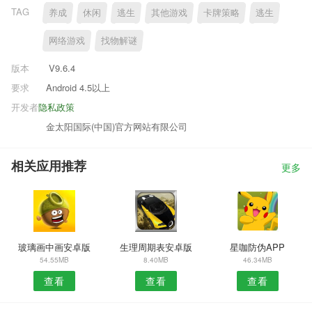
TAG
养成
休闲
逃生
其他游戏
卡牌策略
逃生
网络游戏
找物解谜
版本
V9.6.4
要求
Android 4.5以上
开发者
隐私政策
金太阳国际(中国)官方网站有限公司
相关应用推荐
更多
玻璃画中画安卓版
生理周期表安卓版
星咖防伪APP
54.55MB
8.40MB
46.34MB
查看
查看
查看