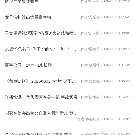
情侣厅变集体婚房
作者:祁淑承 2026-08-10 12:19
女子洗虾洗出大量寄生虫
作者:支昭欢 2026-08-10 11:45
天文望远镜观测到“猎鹰9”火箭残骸撞击月球迹象
作者:苏亨胜 2026-08-10 09:30
90后爸爸被问“你干啥的？”，他一句“我是做好事的”让所有看不起这行的人闭嘴！
作者:晏娇苛 2026-08-10 13:17
百事公司：24年与水长歌
作者:谈晨伟 2026-08-10 07:35
《焦点访谈》 20260802 大“烤”之下有“凉”策
作者:莫程融 2026-08-10 05:23
联播快讯：暴风雪席卷美中部 事故频发
作者:扶娥睿 2026-08-10 13:21
国家网信办出台公众账号管理新规 剑指虚假信息、流量造假
作者:赫连初亨 2026-08-10 12:07
总书记这样教育引导党员干部树牢正确政绩观
作者:屠瑾君 2026-08-10 06:52