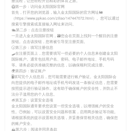
册流程，让您轻松开启精彩的体育之旅。
🥝第一步：访问金太阳国际官网
首先，打开您的浏览器，输入
金太阳国际
的官方网址🚂
（https://www.ppkao.com/ziliao/147447072.html）。您可以通过
搜索引擎搜索或直接输入网址来访问。
🛳第二步：点击注册按钮
一旦进入
金太阳国际
官网，🗃您会在页面上找到一个醒目的注册
按钮。点击该按钮，您将被引导至注册页面。
🕟第三步：填写注册信息
🛹在注册页面上，您需要填写一些必要的个人信息来创建
金太阳
国际
账户。通常包括用户名、密码、电子邮件地址、手机号码
等。请务必提供准确完整的信息，以确保顺利完成注册。
🌍第四步：验证账户
🖥填写完个人信息后，您可能需要进行账户验证。
金太阳国际
会
向您提供的电子邮件地址或手机号码发送一条验证信息，您需要
按照提示进行验证操作。这有助于确保账户的安全性，并防止不
法分子滥用您的个人信息。
🥣第五步：设置安全选项
金太阳国际
通常要求您设置一些安全选项，以增强账户的安全
性。🕑例如，可以设置安全问题和答案，启用两步验证等功能。
请根据系统的提示设置相关选项，并妥善保管相关信息，确保您
的账户安全。
⛰第六步：阅读并同意条款