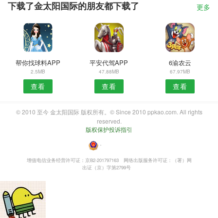
下载了金太阳国际的朋友都下载了
更多
帮你找球料APP
平安代驾APP
6渝农云
2.5MB
47.88MB
67.97MB
查看
查看
查看
© 2010 至今 金太阳国际 版权所有。© Since 2010 ppkao.com. All rights
reserved.
版权保护投诉指引
・
增值电信业务经营许可证：京B2-201797163
网络出版服务许可证：（署）网
出证（京）字第2799号