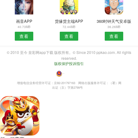
画音APP
货缘货主端APP
360时钟天气安卓版
40.73MB
72.44MB
36.26MB
查看
查看
查看
© 2010 至今 皇彩网app下载 版权所有。© Since 2010 ppkao.com. All rights
reserved.
版权保护投诉指引
・
增值电信业务经营许可证：京B2-201797163
网络出版服务许可证：（署）网
出证（京）字第2799号