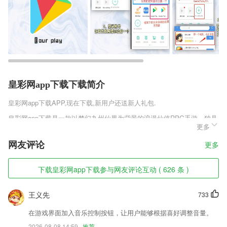
皇彩网app下载下载简介
皇彩网app下载
APP,现在下载,新用户还送新人礼包.
皇彩网app下载是一款以梦幻九州仙界为背景的浪漫仙侠RPG手游，独具
更多
东方特色的唯妙唯俏国风仙侠美景，超大无边界的世界地图，无限制的进
行各种的摸索，探寻这个唯美仙界的未解之谜，剑侠昆仑安卓首发版众多
网友评论
更多
绘丽唯美的仙侠角色，玩家随意的进行不同选择，经典刺激的剧情副本，
自由挑战。
下载皇彩网app下载参与网友评论互动 ( 626 条 )
皇彩网app下载软件特色
1,通过DNS请求日志分析广告来源并加入黑名单
王义先
733
2,通过这些功能模块，小说创作者可以提高自己的写作效率。
在游戏界面加入音乐控制按钮，让用户能够根据喜好调整音量。
3,实时的公交运行到离站情况查询；
2026-08-08 14:59
推荐