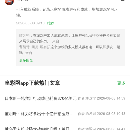
引入成就系统，记录玩家的游戏进程和成就，增加游戏的可玩
性。
2026-08-08 09:13
推荐
陆芳钧
：在游戏中加入成就系统，让用户可以获得各种称号和奖励
来展示自己的实力。
来自
曹苑苛 回复 翟有莎
这个游戏的多人模式很有趣，可以和朋友一起
玩
来自
更多回复
皇彩网app下载热门文章
更多
日本新一轮救汇行动或已耗资870亿美元
作者:步达宁 2026-08-08 14:59
董明珠：格力将拿出十个亿开拓医疗设备
作者:通发淑 2026-08-08 10:43
俄乌无人机攻防大战继续升级！单日拦截1158架都只能算是开胃菜？
作者:龚翠淑 2026-08-08 14:41