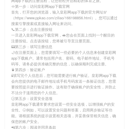
网app下载
的注册流程，让您轻松开启精彩的体育之旅。
🥙第一步：访问皇彩网app下载官网
首先，打开您的浏览器，输入
皇彩网app下载
的官方网址🥢
（https://www.ppkao.com/ziliao/166198856.html）。您可以通过
搜索引擎搜索或直接输入网址来访问。
📞第二步：点击注册按钮
一旦进入
皇彩网app下载
官网，🥪您会在页面上找到一个醒目的
注册按钮。点击该按钮，您将被引导至注册页面。
📟第三步：填写注册信息
🌙在注册页面上，您需要填写一些必要的个人信息来创建
皇彩网
app下载
账户。通常包括用户名、密码、电子邮件地址、手机号
码等。请务必提供准确完整的信息，以确保顺利完成注册。
🍵第四步：验证账户
🕯填写完个人信息后，您可能需要进行账户验证。
皇彩网app下载
会向您提供的电子邮件地址或手机号码发送一条验证信息，您需
要按照提示进行验证操作。这有助于确保账户的安全性，并防止
不法分子滥用您的个人信息。
🕝第五步：设置安全选项
皇彩网app下载
通常要求您设置一些安全选项，以增强账户的安
全性。🌝例如，可以设置安全问题和答案，启用两步验证等功
能。请根据系统的提示设置相关选项，并妥善保管相关信息，确
保您的账户安全。
📲第六步：阅读并同意条款