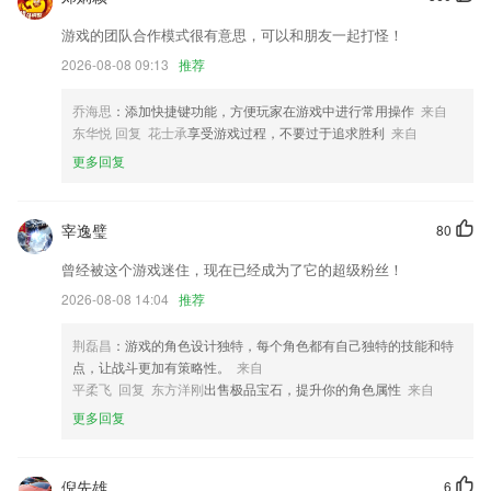
增加盖章时用印文件与摄像头之间的距离检测；
游戏的团队合作模式很有意思，可以和朋友一起打怪！
新增满减活动优惠；
2026-08-08 09:13
推荐
支持修改文字大小
乔海思
：添加快捷键功能，方便玩家在游戏中进行常用操作
来自
电话录音器是根据生活所需设计的手机即时录音软件，为您提供高品质录
东华悦 回复 花士承
享受游戏过程，不要过于追求胜利
来自
音机功能，音质清晰安全可靠，适合各类场景下的录音，具有广泛的适用
更多回复
性。
上新多款滤镜，少女感UP！
宰逸璧
80
联系我们
以上就是皇彩网app下载的介绍，如果您喜欢这款软件，您可以到应用商
曾经被这个游戏迷住，现在已经成为了它的超级粉丝！
店进行打分评论，说出您的使用经历，以帮助我们更好的对产品进行优化
2026-08-08 14:04
推荐
修改。
荆磊昌
：游戏的角色设计独特，每个角色都有自己独特的技能和特
点，让战斗更加有策略性。
来自
平柔飞 回复 东方洋刚
出售极品宝石，提升你的角色属性
来自
更多回复
倪先雄
6