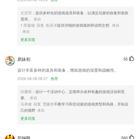
4,超丰富的教学视频，都是名师课堂，绝对让你马上学会如何学习数学
文灵羽
：提供多样化的游戏道具和装备，以满足玩家的收集和装扮
5,功能齐全:可用以图找款、一键递交、订单详情同歩导入导出、大批下
需求。
来自
单等
1.荣凝烟 回复 欧辰洋
提供详细的游戏规则和说明文档
来自
6,案例好课，操刀手深度解剖
来自
更多回复
皇彩网app下载软件优势
1.辞汇，多样化的辞汇贮存，且都有专业的英语外传讲课，讲授很是的详
尽，孩子从小便能够接触到隧道的英语白话；
易妹初
55
2.·刷题的时候可以选择碎片练习模式，可以充分利用碎片时间刷题
设计丰富多样的道具和装备，增加游戏的深度和战略性。
3.这里拥有着齐全的名家书法作品，并且还可以记录练字成长历程；
2026-08-08 08:37
推荐
4.坚持学习获得积分、兑换奖品
邱雁晴
：设计一个活动中心，定期举办各种有趣的游戏活动和竞
5.特色的学习小组，按男女学员搭配，每十人划分为一学习小组，实行组
赛。
来自
长负责制，互帮互学，一同进步，不但有助于提高学习效率，而且对扩展
马承健 回复 贾豪舒
不断学习和尝试新的游戏类型和风格，开拓自
人脉关系也起到了相当的作用。
己的视野
来自
6.一键锁屏孩子设备
更多回复
皇彩网app下载更新了什么?
优化个人中心页面刷新规则。
郑娴颖
560