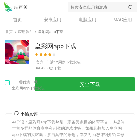
首页
安卓应用
电脑应用
MAC应用
资讯
专题
设计奖
创意应用
首页
>
应用软件
>
皇彩网app下载
问答
皇彩网app下载
官方
年满12周岁
下载安装
次下载
3464280
需优先下载
安全下载
皇彩网app下载安装
小编点评
🍛导语：
皇彩网app下载
🚂是一家备受瞩目的体育平台，👴提供
丰富多样的体育赛事和刺激的游戏体验。如果您想加入
皇彩网
app下载
的大家庭，参与其中的乐趣，本文将为您详细介绍
皇彩