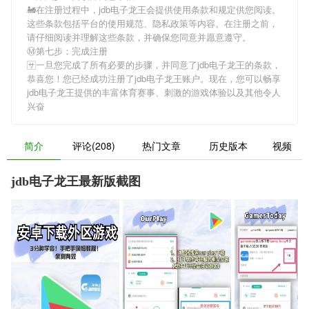
🚂在注册过程中，
jdb电子龙王
会提供使用条款和规定供您阅读。
这些条款包括平台的使用规范、隐私政策等内容。在注册之前，
请仔细阅读并理解这些条款，并确保您同意并愿意遵守。
Ⓜ第七步：完成注册
🈂一旦您完成了所有必要的步骤，并同意了
jdb电子龙王
的条款，
恭喜您！您已经成功注册了jdb电子龙王账户。现在，您可以畅享
jdb电子龙王
提供的丰富体育赛事、刺激的游戏体验以及其他令人
兴奋
简介
评论(208)
热门文章
历史版本
视频
jdb电子龙王最新版截图