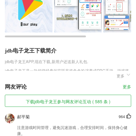
jdb电子龙王下载简介
jdb电子龙王
APP,现在下载,新用户还送新人礼包.
jdb电子龙王是一款超级经典的宫廷风格角色扮演养成RPG手游，游戏将
更多
领你穿越到一个全新的中国古代时期，从一个小小的芝麻官逆袭成为一人
之下，万人之上的官位，成就你的人生巅峰，游戏十分的考验玩家的策略
网友评论
更多
和情商，多元化的结局，开始你全新的冒险之旅吧，喜欢一夫当官正式版
v1.0.0.1这款游戏的玩家千万不要错过!
下载jdb电子龙王参与网友评论互动 ( 585 条 )
jdb电子龙王软件特色
1,知识归纳，定理、方法、解题重点归纳。
郝平菊
964
2,【奇葩伪装】
注意游戏时间管理，避免沉迷游戏，合理安排时间，保持身心健
3,排卵期/危险期：无论避孕还是备孕，您都需要它。
康。