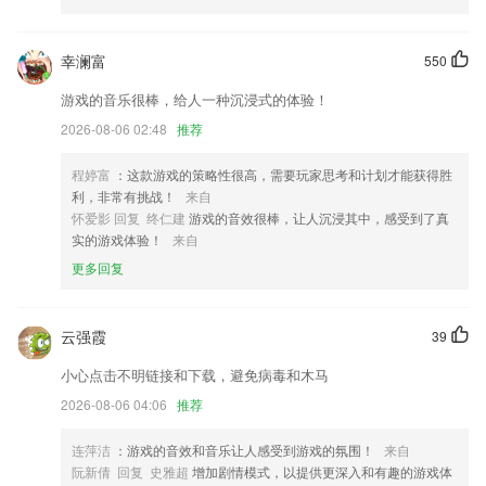
已对录屏功能进行时 添加了提示，优化了录屏体验
自定义收藏卡片内容
幸澜富
550
如七而至，全新起航，QQ阅读V0带给你全新的体验
游戏的音乐很棒，给人一种沉浸式的体验！
修复优化已知bug。
2026-08-06 02:48
推荐
摄像机灯控开关
联系我们
程婷富
：这款游戏的策略性很高，需要玩家思考和计划才能获得胜
以上就是jdb电子龙王的介绍，如果您喜欢这款软件，您可以到应用商店
利，非常有挑战！
来自
进行打分评论，说出您的使用经历，以帮助我们更好的对产品进行优化修
怀爱影 回复 终仁建
游戏的音效很棒，让人沉浸其中，感受到了真
改。
实的游戏体验！
来自
更多回复
云强霞
39
小心点击不明链接和下载，避免病毒和木马
2026-08-06 04:06
推荐
连萍洁
：游戏的音效和音乐让人感受到游戏的氛围！
来自
阮新倩 回复 史雅超
增加剧情模式，以提供更深入和有趣的游戏体