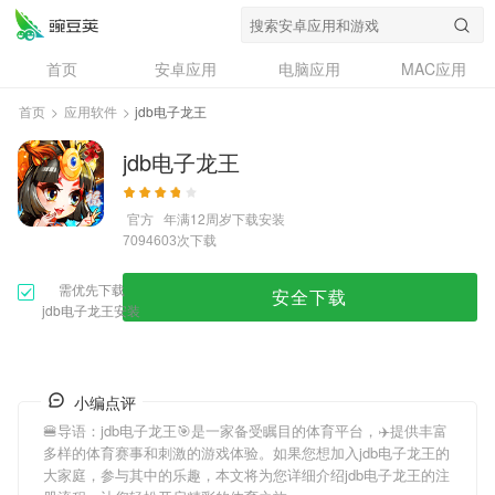
首页
安卓应用
电脑应用
MAC应用
资讯
专题
设计奖
创意应用
首页
>
应用软件
>
jdb电子龙王
问答
jdb电子龙王
官方
年满12周岁
下载安装
次下载
7094603
需优先下载
安全下载
jdb电子龙王安装
小编点评
🍔导语：
jdb电子龙王
🎯是一家备受瞩目的体育平台，✈️提供丰富
多样的体育赛事和刺激的游戏体验。如果您想加入
jdb电子龙王
的
大家庭，参与其中的乐趣，本文将为您详细介绍
jdb电子龙王
的注