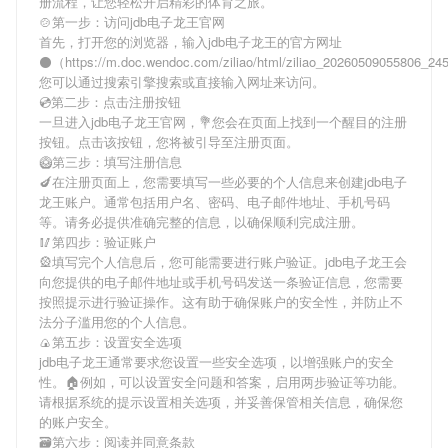
册流程，让您轻松开启精彩的体育之旅。
🍲第一步：访问jdb电子龙王官网
首先，打开您的浏览器，输入
jdb电子龙王
的官方网址
⚫（https://m.doc.wendoc.com/ziliao/html/ziliao_20260509055806_2
您可以通过搜索引擎搜索或直接输入网址来访问。
💿第二步：点击注册按钮
一旦进入
jdb电子龙王
官网，💐您会在页面上找到一个醒目的注册
按钮。点击该按钮，您将被引导至注册页面。
🥝第三步：填写注册信息
🍆在注册页面上，您需要填写一些必要的个人信息来创建
jdb电子
龙王
账户。通常包括用户名、密码、电子邮件地址、手机号码
等。请务必提供准确完整的信息，以确保顺利完成注册。
🥢第四步：验证账户
🎡填写完个人信息后，您可能需要进行账户验证。
jdb电子龙王
会
向您提供的电子邮件地址或手机号码发送一条验证信息，您需要
按照提示进行验证操作。这有助于确保账户的安全性，并防止不
法分子滥用您的个人信息。
🍙第五步：设置安全选项
jdb电子龙王
通常要求您设置一些安全选项，以增强账户的安全
性。🏠例如，可以设置安全问题和答案，启用两步验证等功能。
请根据系统的提示设置相关选项，并妥善保管相关信息，确保您
的账户安全。
🗃第六步：阅读并同意条款