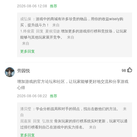
2026-08-06 12:08
推荐
4,支持人脸美化，可以调整大脸和瘦脸，让证件照更好看
5,支持番茄时间的设置，番茄闹钟的长/短时休息的时间自定义
成弘保
：游戏中的商城有许多珍贵的物品，用你的收益wisely购
6,软件可以帮助手机全面扫描文件，识别需要清理的垃圾文件、过时的安
买，提升战斗力！
来自
装包、重复和模糊的图片等；
1.终俊震 回复 夏侯滢婕
增加更多的游戏排行榜和竞技场，让玩家
能够与其他玩家展开竞争。
来自
jdb电子龙王软件优势
来自
1.整个的教学质量还是非常优质的，高效学习更省心
更多回复
2.快速购课：支持支付宝，尽在“掌”握
3.·同名动画片在央视少儿频道播出，爱奇艺等网络点击量超过5亿次
劳园悦
98
4.平台2265上面会有很多的教学视频的课程以及内容，为学生带来不错的
增加游戏的官方论坛和社区，让玩家能够更好地交流和分享游戏
教育资源
心得
5.学车视频：软件还为学员精心制作的科目二、科目三考试高清视频，先
2026-08-06 08:22
推荐
观看再操作；
潘贝璧
：学会分析战局和对手的弱点，找出击败他们的方法。
来
6.口语社区——全球热点、新鲜八卦、同城互动...等你来闹。
自
jdb电子龙王更新了什么?
屈嘉策 回复 弘致发
骨灰玩家的排行榜系统实时更新，玩家可以通
过排行榜看到自己在游戏中的实力排名。
来自
优化员工管理，跟进客户界面等，使用更加简单
更多回复