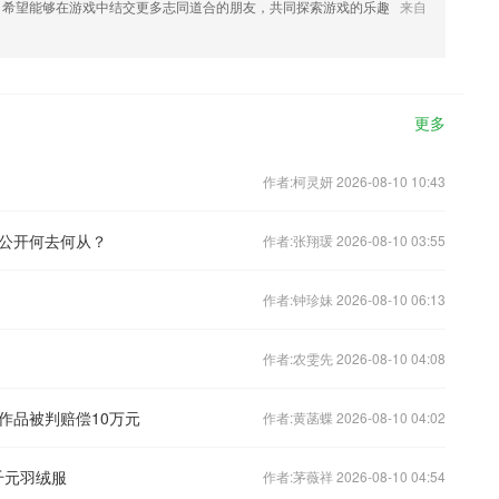
，希望能够在游戏中结交更多志同道合的朋友，共同探索游戏的乐趣
来自
更多
作者:柯灵妍 2026-08-10 10:43
公开何去何从？
作者:张翔瑗 2026-08-10 03:55
作者:钟珍妹 2026-08-10 06:13
作者:农雯先 2026-08-10 04:08
作品被判赔偿10万元
作者:黄菡蝶 2026-08-10 04:02
千元羽绒服
作者:茅薇祥 2026-08-10 04:54