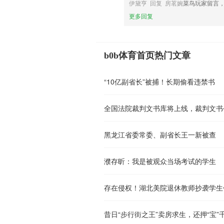
伊黛亨 回复 房茗婉
菜鸟玩家留言
更多回复
b0b体育首页热门文章
“10亿副省长”被捕！长期偷看违禁书
全国法院裁判文书库将上线，裁判文书
黑龙江省委常委、副省长王一新被查
濮存昕：我是被观众当场考试的学生
存在侵权！湖北美院退休教师抄袭学生
昔日“步行街之王”卖房求生，还押“宝”