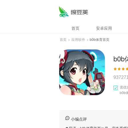
首页
安卓应用
首页
>
应用软件
>
b0b体育首页
b0
93727
需优
b0
小编点评