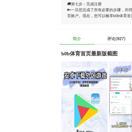
🚚第七步：完成注册
🔑一旦您完成了所有必要的步骤，并
页账户。现在，您可以畅享
b0b体育首
简介
评论(927)
b0b体育首页最新版截图