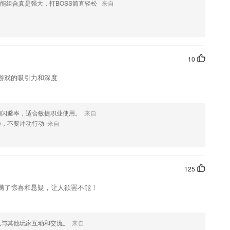
能组合真是强大，打BOSS简直轻松
来自
了综合知识百科、课外知识百科、经典百科知识等内容，有什么不懂的来
解的汉字
10
可以不断复习。
游戏的吸引力和深度
，而且见面简洁一目了然；
和闪避率，适合敏捷职业使用。
来自
中进行日常练习和和专项练习知道自己当前的学习情况；
静，不要冲动行动
来自
125
满了惊喜和悬疑，让人欲罢不能！
车劵哦
以与其他玩家互动和交流。
来自