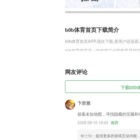
b0b体育首页下载简介
b0b体育首页
APP,现在下载,新用户还送新
b0b体育首页是一款使用了大型修真题材
美的画面感，带给玩家非同一般的战斗体
有海量的宠物以及其他的资源等你收集，
网友评论
b0b体育首页软件特色
1,【超大书架】书架包含自带图书、最近
下载b0b
2,打造一个政务信息集合、便民服务集合
3,提分计划，循序渐进，个性专业的学习
卞群雅
4,评论专业，论坛中有众多能人雅士，
探索未知地图，寻找隐藏的宝藏和
考。
2026-08-10 10:43
推荐
5,几天后的时间排起来，让英语学习有计
解士锦
：提供更多的游戏互动功能
6,用地图就近找心仪车辆(亦可自定条件)