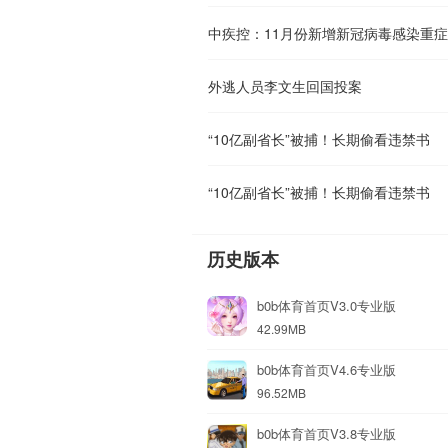
中疾控：11月份新增新冠病毒感染重症
外逃人员李文生回国投案
“10亿副省长”被捕！长期偷看违禁书
“10亿副省长”被捕！长期偷看违禁书
历史版本
b0b体育首页V3.0专业版
42.99MB
b0b体育首页V4.6专业版
96.52MB
b0b体育首页V3.8专业版