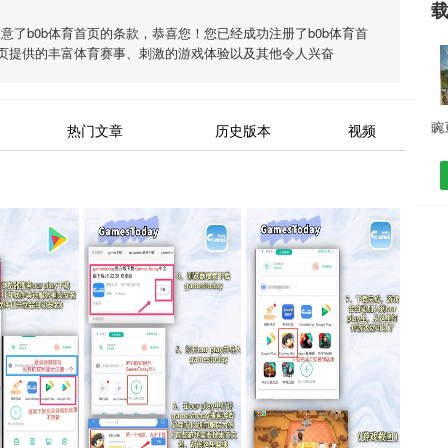
同意了
b0b体育首页
的条款，恭喜您！您已经成功注册了b0b体育首
页
提供的丰富体育赛事、刺激的游戏体验以及其他令人兴奋
热门文章
历史版本
视频