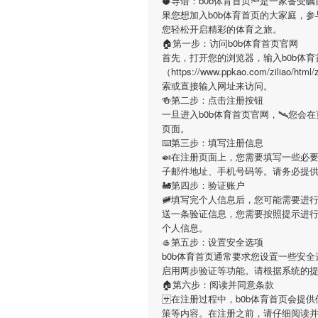
🥥导语：
b0b体育首页
🔦是一家备受
果您想加入
b0b体育首页
的大家庭，参
您轻松开启精彩的体育之旅。
🏠第一步：访问b0b体育首页官网
首先，打开您的浏览器，输入
b0b体
（https://www.ppkao.com/ziliao/
索或直接输入网址来访问。
🍻第二步：点击注册按钮
一旦进入
b0b体育首页
官网，🛰您会
页面。
⌨️第三步：填写注册信息
🍛在注册页面上，您需要填写一些必
子邮件地址、手机号码等。请务必提
🚂第四步：验证账户
🚞填写完个人信息后，您可能需要进
送一条验证信息，您需要按照提示进
个人信息。
🥌第五步：设置安全选项
b0b体育首页
通常要求您设置一些安全
启用两步验证等功能。请根据系统的
🏠第六步：阅读并同意条款
🈂在注册过程中，
b0b体育首页
会提供
策等内容。在注册之前，请仔细阅读