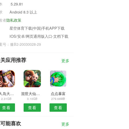
本
5.29.81
求
Android 8.3 以上
发者
隐私政策
星空体育下载(中国)手机APP下载
IOS/安卓/网页通用版入口-文档下载
号：豫B2-20030028-29
相关应用推荐
更多
无人岛大冒险
混世大仙游戏
点点暴富
2.31GB
0.10GB
279.68MB
查看
查看
查看
你可能喜欢
更多