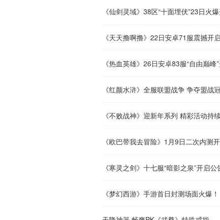
《仙剑灵域》38区“十面埋伏”23日火
《天天撸啊撸》22日安卓71服震撼开
《热血英雄》26日安卓83服“自由巅峰
《红颜水浒》全服联盟战争 争夺盟战
《不败战神》迎新年系列 精彩活动持
《欧巴带我去冒险》1月9日二次内测
《寒灵之剑》十七服“暗影之泉”开启公
《梦幻西游》手游首日封测场面火爆！
天降神器 畅爽PK《武尊》特殊戒指