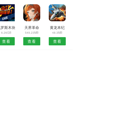
俄罗斯木块
天界革命
黄龙本纪
6.26GB
549.23MB
48.3MB
查看
查看
查看