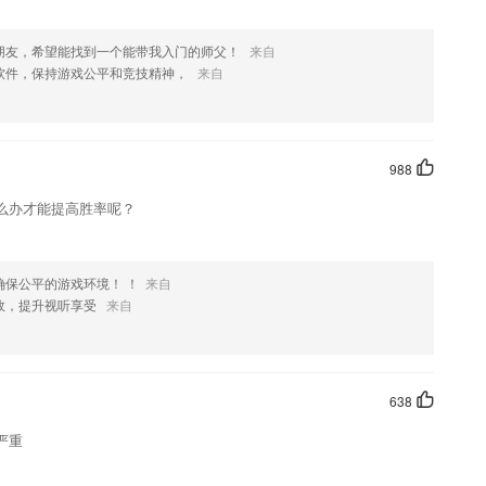
朋友，希望能找到一个能带我入门的师父！
来自
软件，保持游戏公平和竞技精神，
来自
988
么办才能提高胜率呢？
确保公平的游戏环境！ ！
来自
效，提升视听享受
来自
638
严重