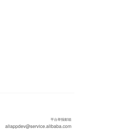
平台举报邮箱
aliappdev@service.alibaba.com