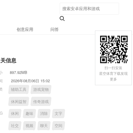
创意应用
问答
相关信息
扫一扫安装
小
897.92MB
星空体育下载发现
更多
间
2026年08月06日 15:02
类
辅助工具
游戏宠物
休闲益智
传奇游戏
AG
休闲
趣味
消除
文字
社交
视频
聊天
空间