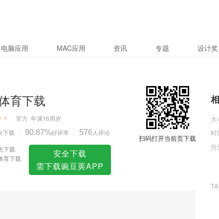
电脑应用
MAC应用
资讯
专题
设计奖
体育下载
官方
年满16周岁
大
次下载
90.87%
好评率
576
人评论
时
扫码打开当前页下载
分
先下载
安全下载
体育下载
需下载豌豆荚APP
T