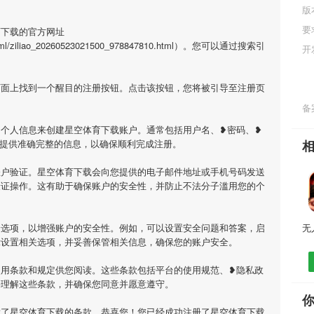
版
要
育下载的官方网址
ao/html/ziliao_20260523021500_978847810.html）。您可以通过搜索引
开
页面上找到一个醒目的注册按钮。点击该按钮，您将被引导至注册页
备案
个人信息来创建星空体育下载账户。通常包括用户名、❥密码、❥
必提供准确完整的信息，以确保顺利完成注册。
账户验证。星空体育下载会向您提供的电子邮件地址或手机号码发送
验证操作。这有助于确保账户的安全性，并防止不法分子滥用您的个
全选项，以增强账户的安全性。例如，可以设置安全问题和答案，启
示设置相关选项，并妥善保管相关信息，确保您的账户安全。
使用条款和规定供您阅读。这些条款包括平台的使用规范、❥隐私政
并理解这些条款，并确保您同意并愿意遵守。
意了星空体育下载的条款，恭喜您！您已经成功注册了星空体育下载