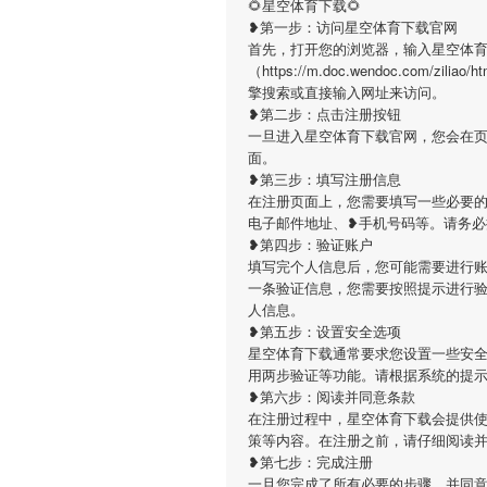
🌻星空体育下载🌻
❥第一步：访问星空体育下载官网
首先，打开您的浏览器，输入星空体
（https://m.doc.wendoc.com/zili
擎搜索或直接输入网址来访问。
❥第二步：点击注册按钮
一旦进入星空体育下载官网，您会在
面。
❥第三步：填写注册信息
在注册页面上，您需要填写一些必要的
电子邮件地址、❥手机号码等。请务
❥第四步：验证账户
填写完个人信息后，您可能需要进行
一条验证信息，您需要按照提示进行
人信息。
❥第五步：设置安全选项
星空体育下载通常要求您设置一些安
用两步验证等功能。请根据系统的提
❥第六步：阅读并同意条款
在注册过程中，星空体育下载会提供
策等内容。在注册之前，请仔细阅读
❥第七步：完成注册
一旦您完成了所有必要的步骤，并同