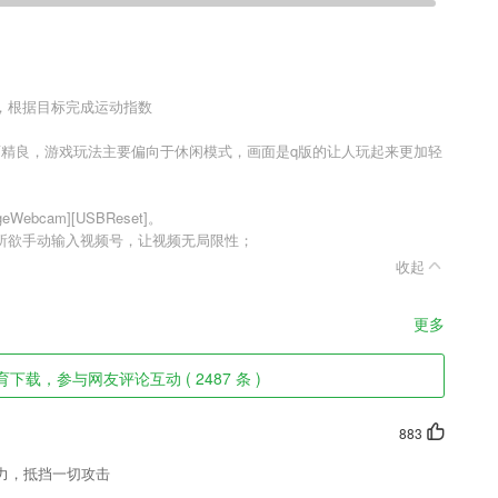
，根据目标完成运动指数
面精良，游戏玩法主要偏向于休闲模式，画面是q版的让人玩起来更加轻
Webcam][USBReset]。
所欲手动输入视频号，让视频无局限性；
收起
更多
下载，参与网友评论互动 ( 2487 条 )
883
力，抵挡一切攻击