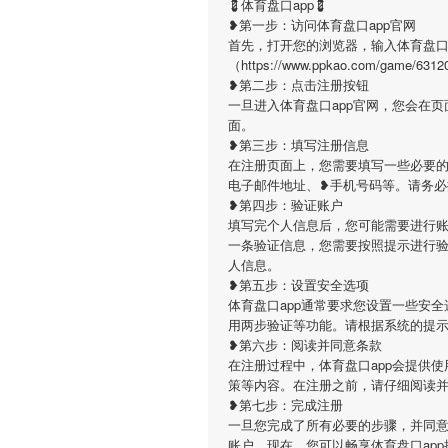
💈体育盘口app💈
❥第一步：访问体育盘口app官网
首先，打开您的浏览器，输入体育盘口
（https://www.ppkao.com/g
❥第二步：点击注册按钮
一旦进入体育盘口app官网，您会在
面。
❥第三步：填写注册信息
在注册页面上，您需要填写一些必要的
电子邮件地址、❥手机号码等。请务
❥第四步：验证账户
填写完个人信息后，您可能需要进行账
一条验证信息，您需要按照提示进行
人信息。
❥第五步：设置安全选项
体育盘口app通常要求您设置一些安
用两步验证等功能。请根据系统的提
❥第六步：阅读并同意条款
在注册过程中，体育盘口app会提供
策等内容。在注册之前，请仔细阅读
❥第七步：完成注册
一旦您完成了所有必要的步骤，并同意
账户。现在，您可以畅享体育盘口ap