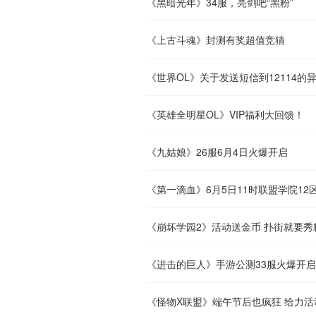
《黑暗光年》34服，亮剑吧“黑粉”
《上古斗魂》封测有奖超值竞猜
《世界OL》关于发送短信到12114的
《英雄全明星OL》VIP福利大回馈！
《九姑娘》26服6月4日火爆开启
《第一滴血》6月5日11时联盟学院12
《崩坏学园2》活动送金币 扑街就要秀
《进击的巨人》手游公测33服火爆开
《怪物X联盟》端午节后也疯狂 给力活