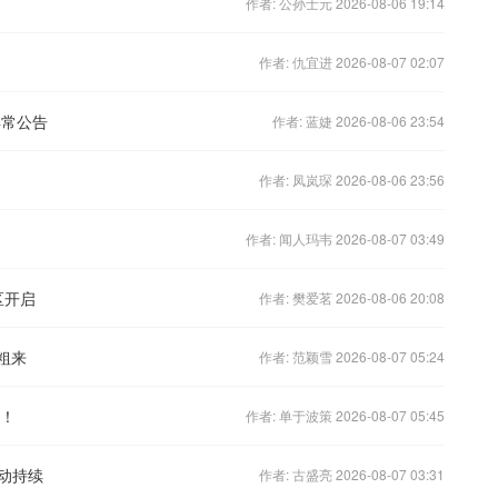
作者: 公孙士元 2026-08-06 19:14
作者: 仇宜进 2026-08-07 02:07
异常公告
作者: 蓝婕 2026-08-06 23:54
作者: 凤岚琛 2026-08-06 23:56
作者: 闻人玛韦 2026-08-07 03:49
区开启
作者: 樊爱茗 2026-08-06 20:08
粗来
作者: 范颖雪 2026-08-07 05:24
启！
作者: 单于波策 2026-08-07 05:45
动持续
作者: 古盛亮 2026-08-07 03:31