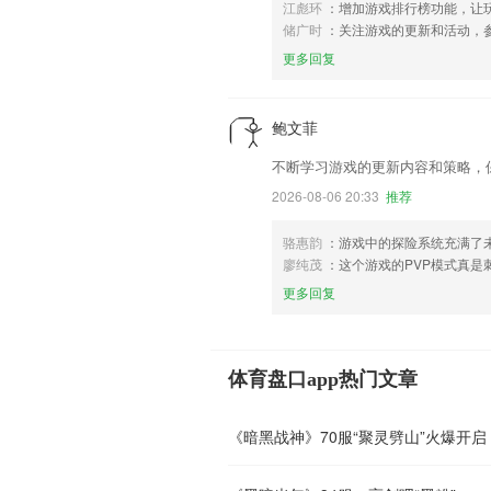
江彪环
：增加游戏排行榜功能，让
储广时
：关注游戏的更新和活动，
更多回复
鲍文菲
不断学习游戏的更新内容和策略，
2026-08-06 20:33
推荐
骆惠韵
：游戏中的探险系统充满了
廖纯茂
：这个游戏的PVP模式真是
更多回复
体育盘口app热门文章
《暗黑战神》70服“聚灵劈山”火爆开启